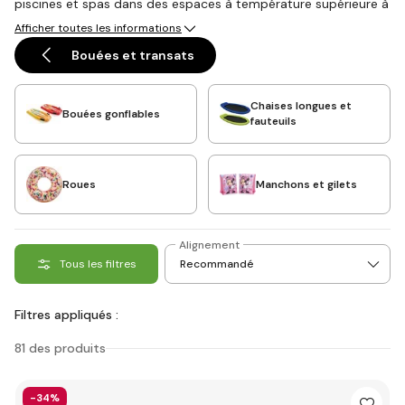
piscines et spas dans des espaces à température supérieure à
15 °C avant l'hiver. Le gel provoque des microfissures dans les
Afficher toutes les informations
pliures. Stockez dans un endroit sec et chaud.
Bouées et transats
Chaises longues et
Bouées gonflables
fauteuils
Roues
Manchons et gilets
Alignement
Tous les filtres
Filtres appliqués :
81 des produits
-34%