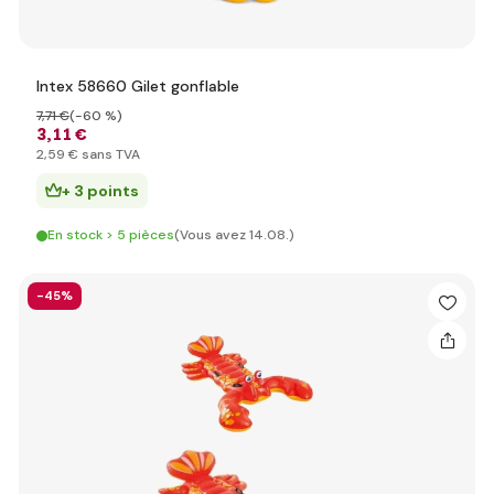
Intex 58660 Gilet gonflable
7
,71 €
(-60 %)
3
,11 €
2
,59 €
sans TVA
+ 3 points
En stock > 5 pièces
(Vous avez 14.08.)
-45%