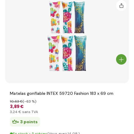
Matelas gonflable INTEX 59720 Fashion 183 x 69 cm
10
,63 €
(-63 %)
3
,89 €
3
,24 €
sans TVA
+ 3 points
En stock > 5 pièces
(Vous avez 14.08.)