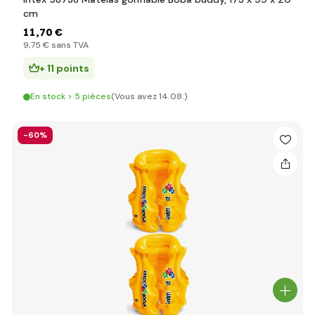
cm
11
,70 €
9
,75 €
sans TVA
+ 11 points
En stock > 5 pièces
(Vous avez 14.08.)
-60%