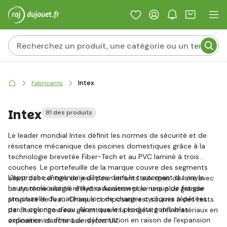
Intex
Fabricants
Intex
81 des produits
Le leader mondial Intex définit les normes de sécurité et de
résistance mécanique des piscines domestiques grâce à la
technologie brevetée Fiber-Tech et au PVC laminé à trois
couches. Le portefeuille de la marque couvre des segments
L'approche d'ingénierie d'Intex dans le traitement du vinyle
allant des centres de jeux pour enfants aux spas de luxe avec
haute molécularité réduit radicalement le risque de fatigue
un système intégré d'Hydro Aeration pour une plus grande
structurelle du matériau lors de charges cycliques répétées
propreté de l'eau. Chaque composant est soumis à des tests
par la colonne d'eau. Alors que les produits gonflables
de charge rigoureux garantissant la longévité des matériaux en
ordinaires souffrent de déformation en raison de l'expansion
exposition directe aux rayons UV.