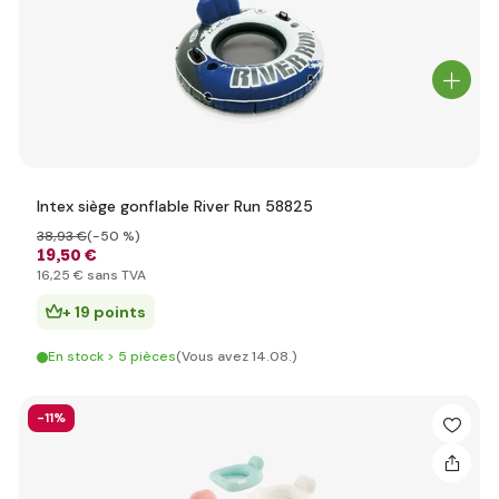
Intex siège gonflable River Run 58825
38
,93 €
(-50 %)
19
,50 €
16
,25 €
sans TVA
+ 19 points
En stock > 5 pièces
(Vous avez 14.08.)
-11%