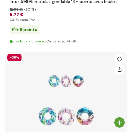
Intex 59895 matelas gonflable 18 - points avec hublot
12
,59 €
(-30 %)
8
,77 €
7
,31 €
sans TVA
+ 8 points
En stock > 5 pièces
(Vous avez 14.08.)
-38%