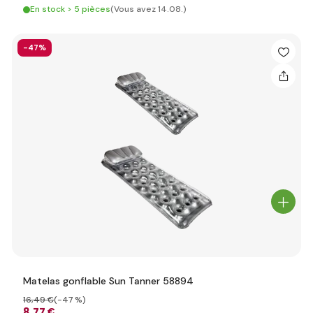
En stock > 5 pièces
(Vous avez 14.08.)
-47%
Matelas gonflable Sun Tanner 58894
16
,49 €
(-47 %)
8
,77 €