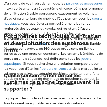
D'un point de vue hydrodynamique, les
piscines et accessoires
Intex représentent un écosystème efficace, où la performance
de la filtration à sable correspond exactement au volume
d'eau circulante. Lors du choix de l'équipement pour les
sports
nautiques
, vous apprécierez particulièrement les fonds
renforcés des bateaux et kayaks, qui résistent à l'usure
mécanique contre le fond des rivières ou les pierres
Paramètres techniques d'entretien
tranchantes. La force du matériau atteint 0,75 mm. Pour les
et d'exploitation des systèmes
zones de détente, des
spas
équipés de la technologie Bubble
Massage sont prévus, où 140 buses produisent un flux de
Intex
bulles avec une pression constante. Les enfants bénéficient de
bords arrondis sécurisés, qui définissent tous les
jouets
aquatiques
. Si vous recherchez une solution compacte pour
les vacances d'été, les
flotteurs et transats
de la marque Intex
utilisent des valves de sécurité doubles empêchant une fuite
Quelle concentration de sel les
soudaine d'air en cas de dommage au bouchon supérieur. La
systèmes de piscine Intex peuvent-ils
valve maintient la pression de manière fiable.
supporter ?
La plupart des modèles Intex avec une construction en cadre
fonctionnent sans problème avec des salinisateurs