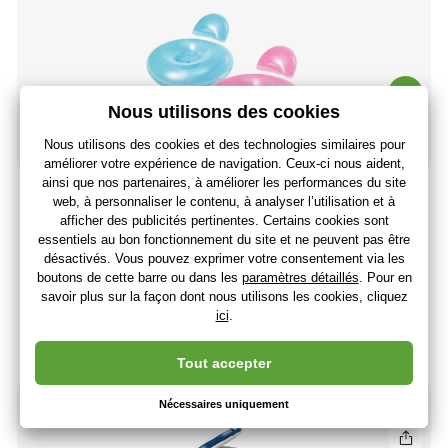
Intex 58889 matelas gonflable rond
14
,54 €
(-40 %)
8
,77 €
7
,31 €
sans TVA
+ 8 points
En stock > 5 pièces
(Vous avez 14.08.)
-40%