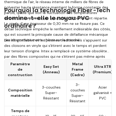
thermique de l'air, le réseau interne de milliers de fibres de
polyester haute résistance maintient la forme constante des
Pourquoi la technologie Fiber-Tech
parois, quelle que soit la fluctuation des températures
domine-t-elle le noyau PVC
ambiantes. La pression de l'eau reste uniformément répartie.
Le vinyle d'une épaisseur de 0,30 mm ne se fissure pas. Ce
ordinaire ?
détail technique empêche le renflement indésirable des côtés,
qui est souvent la principale cause de défaillance mécanique
des alternatives moins chères sur le marché.
Les lits gonflables et les piscines traditionnels s'appuient sur
des cloisons en vinyle qui s'étirent avec le temps et perdent
leur tension d'origine. Intex a remplacé ce système obsolète
par des fibres composites qui ne s'étirent pas même après
des années d'utilisation intensive. Ce système influence
Paramètre
Metal
Easy Set
Ultra XTR
directement la rigidité de la surface et le confort de sommeil
de
Frame
(Anneau)
(Premium)
ou la stabilité des parois de la piscine.
construction
(Cadre)
3-
3-couches
Acier
Composition
couches
Super-
galvanisé +
matérielle
Super-
Résistant
PVC
Résistant
Temps de