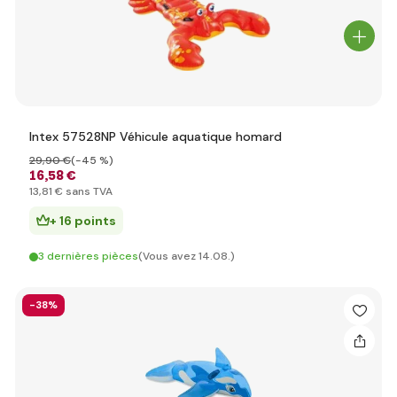
Intex 57528NP Véhicule aquatique homard
29
,90 €
(-45 %)
16
,58 €
13
,81 €
sans TVA
+ 16 points
3 dernières pièces
(Vous avez 14.08.)
-38%