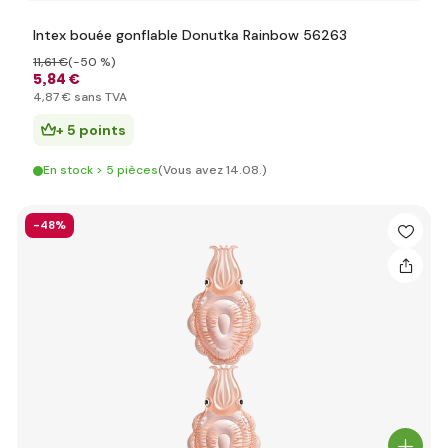
Intex bouée gonflable Donutka Rainbow 56263
11
,61 €
(-50 %)
5
,84 €
4
,87 €
sans TVA
+ 5 points
En stock > 5 pièces
(Vous avez 14.08.)
-48%