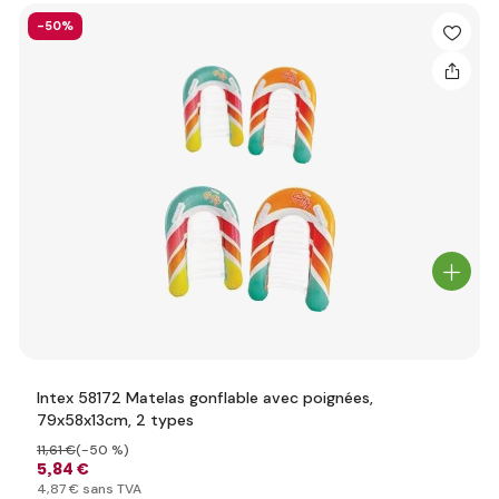
-50%
Intex 58172 Matelas gonflable avec poignées,
79x58x13cm, 2 types
11
,61 €
(-50 %)
5
,84 €
4
,87 €
sans TVA