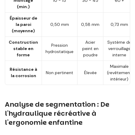
montage
10 - 15
30 - 45
60 +
(min.)
Épaisseur de
la paroi
0,50 mm
0,58 mm
0,73 mm
(moyenne)
Construction
Acier
Système de
Pression
stable en
peint en
verrouillage
hydrostatique
forme
poudre
interne
Maximale
Résistance à
Non pertinent
Élevée
(revêtement
la corrosion
intérieur)
Analyse de segmentation : De
l'hydraulique récréative à
l'ergonomie enfantine