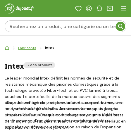
Intex
Fabricants
Intex
17 des produits
Le leader mondial Intex définit les normes de sécurité et de
résistance mécanique des piscines domestiques grâce à la
technologie brevetée Fiber-Tech et au PVC laminé à trois
couches. Le portefeuille de la marque couvre des segments
L'approche d'ingénierie d'Intex dans le traitement du vinyle
allant des centres de jeux pour enfants aux spas de luxe avec
haute molécularité réduit radicalement le risque de fatigue
un système intégré d'Hydro Aeration pour une plus grande
structurelle du matériau lors de charges cycliques répétées
propreté de l'eau. Chaque composant est soumis à des tests
par la colonne d'eau. Alors que les produits gonflables
de charge rigoureux garantissant la longévité des matériaux en
ordinaires souffrent de déformation en raison de l'expansion
exposition directe aux rayons UV.