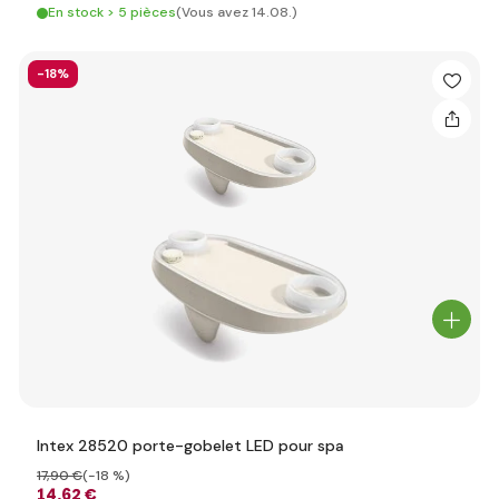
En stock > 5 pièces
(Vous avez 14.08.)
-18%
Intex 28520 porte-gobelet LED pour spa
17
,90 €
(-18 %)
14
,62 €