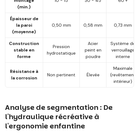
montage
10 - 15
30 - 45
60 +
(min.)
Épaisseur de
la paroi
0,50 mm
0,58 mm
0,73 mm
(moyenne)
Construction
Acier
Système de
Pression
stable en
peint en
verrouillage
hydrostatique
forme
poudre
interne
Maximale
Résistance à
Non pertinent
Élevée
(revêtement
la corrosion
intérieur)
Analyse de segmentation : De
l'hydraulique récréative à
l'ergonomie enfantine