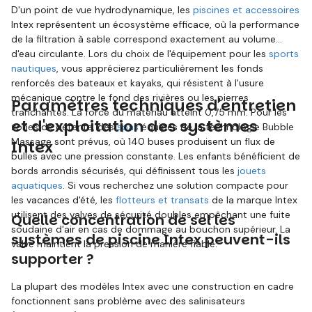
D'un point de vue hydrodynamique, les
piscines et accessoires
Intex représentent un écosystème efficace, où la performance
de la filtration à sable correspond exactement au volume
d'eau circulante. Lors du choix de l'équipement pour les
sports
nautiques
, vous apprécierez particulièrement les fonds
renforcés des bateaux et kayaks, qui résistent à l'usure
mécanique contre le fond des rivières ou les pierres
Paramètres techniques d'entretien
tranchantes. La force du matériau atteint 0,75 mm. Pour les
et d'exploitation des systèmes
zones de détente, des
spas
équipés de la technologie Bubble
Massage sont prévus, où 140 buses produisent un flux de
Intex
bulles avec une pression constante. Les enfants bénéficient de
bords arrondis sécurisés, qui définissent tous les
jouets
aquatiques
. Si vous recherchez une solution compacte pour
les vacances d'été, les
flotteurs et transats
de la marque Intex
utilisent des valves de sécurité doubles empêchant une fuite
Quelle concentration de sel les
soudaine d'air en cas de dommage au bouchon supérieur. La
systèmes de piscine Intex peuvent-ils
valve maintient la pression de manière fiable.
supporter ?
La plupart des modèles Intex avec une construction en cadre
fonctionnent sans problème avec des salinisateurs