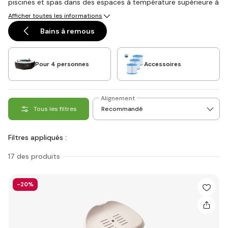
piscines et spas dans des espaces à température supérieure à
15 °C avant l'hiver. Le gel provoque des microfissures dans les
Afficher toutes les informations
pliures. Stockez dans un endroit sec et chaud.
Bains à remous
Pour 4 personnes
Accessoires
Alignement
Tous les filtres
Filtres appliqués :
17 des produits
-20%