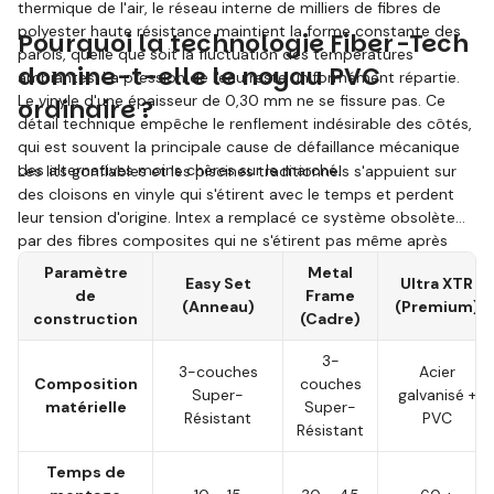
thermique de l'air, le réseau interne de milliers de fibres de
polyester haute résistance maintient la forme constante des
Pourquoi la technologie Fiber-Tech
parois, quelle que soit la fluctuation des températures
domine-t-elle le noyau PVC
ambiantes. La pression de l'eau reste uniformément répartie.
Le vinyle d'une épaisseur de 0,30 mm ne se fissure pas. Ce
ordinaire ?
détail technique empêche le renflement indésirable des côtés,
qui est souvent la principale cause de défaillance mécanique
des alternatives moins chères sur le marché.
Les lits gonflables et les piscines traditionnels s'appuient sur
des cloisons en vinyle qui s'étirent avec le temps et perdent
leur tension d'origine. Intex a remplacé ce système obsolète
par des fibres composites qui ne s'étirent pas même après
des années d'utilisation intensive. Ce système influence
Paramètre
Metal
Easy Set
Ultra XTR
directement la rigidité de la surface et le confort de sommeil
de
Frame
(Anneau)
(Premium)
ou la stabilité des parois de la piscine.
construction
(Cadre)
3-
3-couches
Acier
Composition
couches
Super-
galvanisé +
matérielle
Super-
Résistant
PVC
Résistant
Temps de