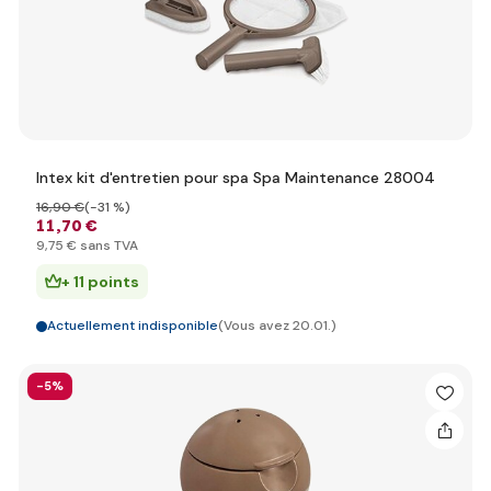
Intex kit d'entretien pour spa Spa Maintenance 28004
16
,90 €
(-31 %)
11
,70 €
9
,75 €
sans TVA
+ 11 points
Actuellement indisponible
(Vous avez 20.01.)
-5%