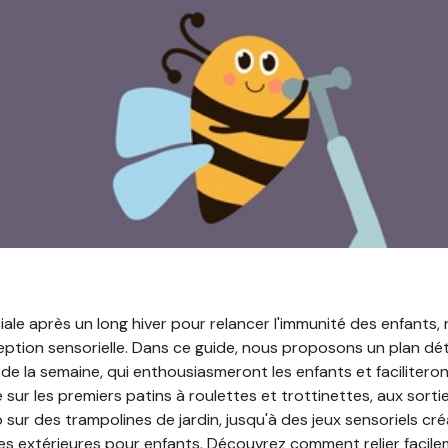
iale après un long hiver pour relancer l'immunité des enfants, 
eption sensorielle. Dans ce guide, nous proposons un plan déta
de la semaine, qui enthousiasmeront les enfants et facilitero
e sur les premiers patins à roulettes et trottinettes, aux sorti
ur des trampolines de jardin, jusqu'à des jeux sensoriels créa
nes extérieures pour enfants. Découvrez comment relier facil