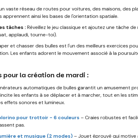
un vaste réseau de routes pour voitures, des maisons, des p
 apprennent ainsi les bases de l'orientation spatiale.
es tâches :
Réveillez le jeu classique et ajoutez une tâche
at, applaudi, tourne-toi).
per et chasser des bulles est l'un des meilleurs exercices pou
ction. Les enfants adorent le mouvement associé à la poursuite
 pour la création de mardi :
énérateurs automatiques de bulles garantit un amusement pro
incite les enfants à se déplacer et à marcher, tout en les sti
des effets sonores et lumineux.
lorino pour trottoir - 6 couleurs
– Craies robustes et facil
assent pas.
lumière et musique (2 modes)
– Jouet éprouvé qui motive