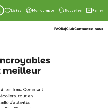
Listes
Mon compte
Nouvelles
Panier
FAQ
RajClub
Contactez-nous
 incroyables
t meilleur
à l'air frais. Comment
écoliers, tout en
llé d'activités