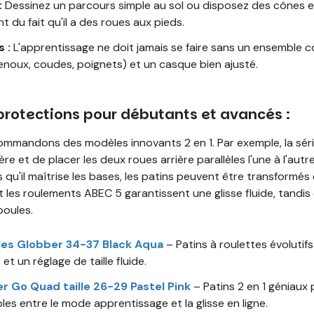
:
Dessinez un parcours simple au sol ou disposez des cônes en
t du fait qu'il a des roues aux pieds.
 :
L'apprentissage ne doit jamais se faire sans un ensemble 
oux, coudes, poignets) et un casque bien ajusté.
 protections pour débutants et avancés :
ecommandons des modèles innovants 2 en 1. Par exemple, la s
ère et de placer les deux roues arrière parallèles l'une à l'autre
s qu'il maîtrise les bases, les patins peuvent être transformés 
t les roulements ABEC 5 garantissent une glisse fluide, tandis
oules.
bles Globber 34-37 Black Aqua
– Patins à roulettes évolutif
et un réglage de taille fluide.
r Go Quad taille 26-29 Pastel Pink
– Patins 2 en 1 géniaux 
les entre le mode apprentissage et la glisse en ligne.