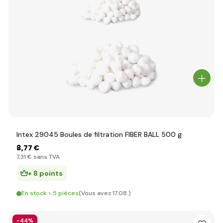
Intex 29045 Boules de filtration FIBER BALL 500 g
8
,77 €
7
,31 €
sans TVA
+ 8 points
En stock > 5 pièces
(Vous avez 17.08.)
-44%