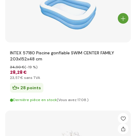
INTEX 57180 Piscine gonflable SWIM CENTER FAMILY
203x152x48 cm
34
,90 €
(-19 %)
28
,28 €
23
,57 €
sans TVA
+ 28 points
Dernière pièce en stock
(Vous avez 17.08.)