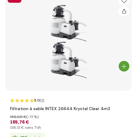
5.0
(1
)
Filtration à sable INTEX 26644 Krystal Clear 4m3
199
,00 €
(-17 %)
165
,76 €
138
,13 €
sans TVA