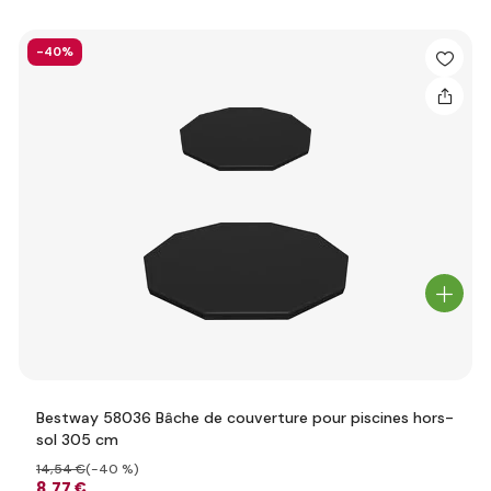
-40%
Bestway 58036 Bâche de couverture pour piscines hors-
sol 305 cm
14
,54 €
(-40 %)
8
,77 €