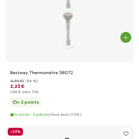
Bestway Thermomètre 58072
4
,90 €
(-54 %)
2
,23 €
1
,86 €
sans TVA
+ 2 points
En stock > 5 pièces
(Vous avez 17.08.)
-24%