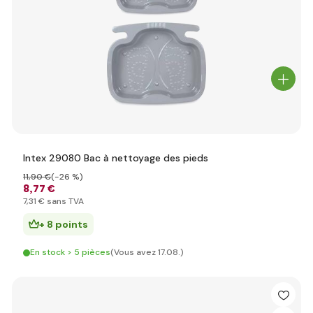
Intex 29080 Bac à nettoyage des pieds
11
,90 €
(-26 %)
8
,77 €
7
,31 €
sans TVA
+ 8 points
En stock > 5 pièces
(Vous avez 17.08.)