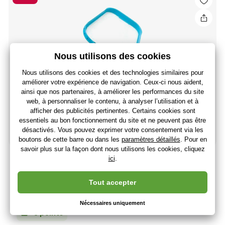
Intex filet de nettoyage pour piscine 29050
6
,90 €
(-44 %)
3
,89 €
3
,24 €
sans TVA
+ 3 points