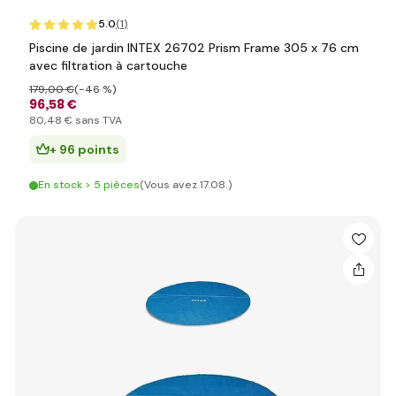
5.0
(1
)
Piscine de jardin INTEX 26702 Prism Frame 305 x 76 cm
avec filtration à cartouche
179
,00 €
(-46 %)
96
,58 €
80
,48 €
sans TVA
+ 96 points
En stock > 5 pièces
(Vous avez 17.08.)