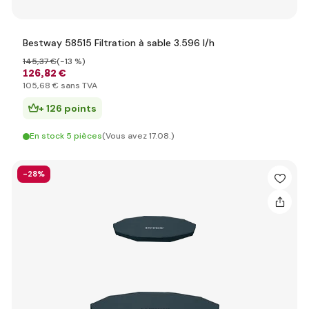
Bestway 58515 Filtration à sable 3.596 l/h
145
,37 €
(-13 %)
126
,82 €
105
,68 €
sans TVA
+ 126 points
En stock 5 pièces
(Vous avez 17.08.)
-28%