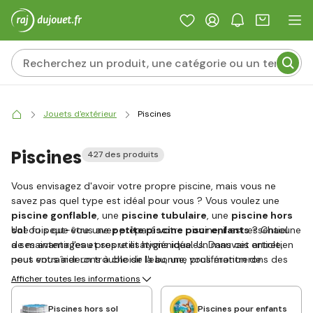
Jouets d'extérieur
Piscines
Piscines
427 des produits
Vous envisagez d'avoir votre propre piscine, mais vous ne
savez pas quel type est idéal pour vous ? Vous voulez une
piscine gonflable
, une
piscine tubulaire
, une
piscine hors
sol
Une fois que vous avez préparé votre piscine, il est essentiel
ou peut-être une
petite piscine pour enfants
? Chacune
a ses avantages et ses utilisations idéales. Dans cet article,
de maintenir l'eau propre et hygiénique. Un mauvais entretien
nous vous aiderons à choisir la bonne, vous montrerons des
peut entraîner un trouble de l'eau, une prolifération de
conseils d'entretien et vous conseillerons sur la façon d'éviter
bactéries ou même des problèmes de santé. Comment faire ?
Afficher toutes les informations
les erreurs courantes. Allons-y !
Piscines hors sol
Piscines pour enfants