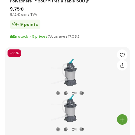
Polysphere ™ pour filtres à sable 500 g
9
,75 €
8
,12 €
sans TVA
+ 9 points
En stock > 5 pièces
(Vous avez 17.08.)
-13%