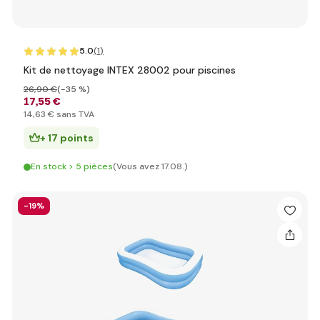
5.0
(1
)
Kit de nettoyage INTEX 28002 pour piscines
26
,90 €
(-35 %)
17
,55 €
14
,63 €
sans TVA
+ 17 points
En stock > 5 pièces
(Vous avez 17.08.)
-19%