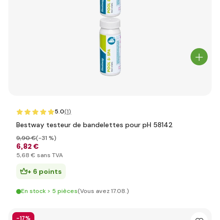
5.0
(1
)
Bestway testeur de bandelettes pour pH 58142
9
,90 €
(-31 %)
6
,82 €
5
,68 €
sans TVA
+ 6 points
En stock > 5 pièces
(Vous avez 17.08.)
-17%