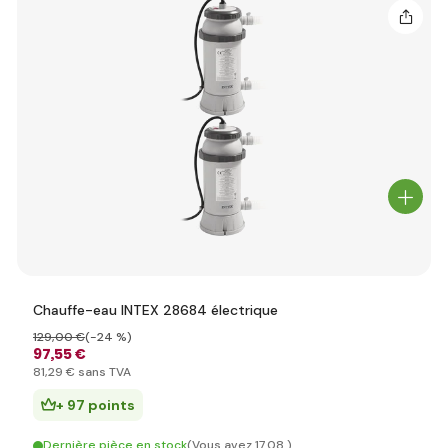
Chauffe-eau INTEX 28684 électrique
129
,00 €
(-24 %)
97
,55 €
81
,29 €
sans TVA
+ 97 points
Dernière pièce en stock
(Vous avez 17.08.)