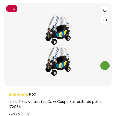
-11%
5.0
(1
)
Little Tikes voiturette Cozy Coupe Patrouille de police
172984
92
,59 €
(-11 %)