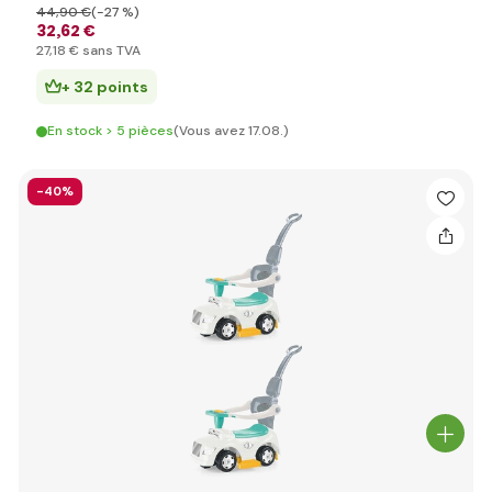
44
,90 €
(-27 %)
32
,62 €
27
,18 €
sans TVA
+ 32 points
En stock > 5 pièces
(Vous avez 17.08.)
-40%