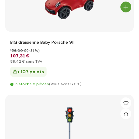
BIG draisienne Baby Porsche 911
156
,00 €
(-31 %)
107
,31 €
89
,42 €
sans TVA
+ 107 points
En stock > 5 pièces
(Vous avez 17.08.)