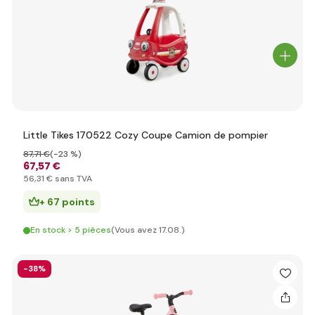
Little Tikes 170522 Cozy Coupe Camion de pompier
87
,71 €
(-23 %)
67
,57 €
56
,31 €
sans TVA
+ 67 points
En stock > 5 pièces
(Vous avez 17.08.)
-38%