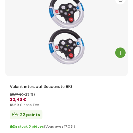
Volant interactif Secouriste BIG
29
,17 €
(-23 %)
22
,43 €
18
,69 €
sans TVA
+ 22 points
En stock 5 pièces
(Vous avez 17.08.)