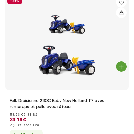
-38%
Falk Draisienne 280C Baby New Holland T7 avec
remorque et pelle avec râteau
53
,56 €
(-38 %)
33
,16 €
27
,63 €
sans TVA