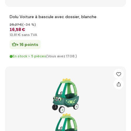
Dolu Voiture à bascule avec dossier, blanche
25
,27 €
(-34 %)
16
,58 €
13
,81 €
sans TVA
+ 16 points
En stock > 5 pièces
(Vous avez 17.08.)