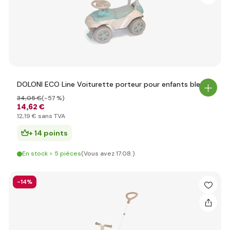
DOLONI ECO Line Voiturette porteur pour enfants bleu
34
,05 €
(-57 %)
14
,62 €
12
,19 €
sans TVA
+ 14 points
En stock > 5 pièces
(Vous avez 17.08.)
-14%