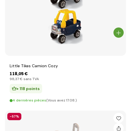
Little Tikes Camion Cozy
118
,05 €
98
,37 €
sans TVA
+ 118 points
4 dernières pièces
(Vous avez 17.08.)
-57%