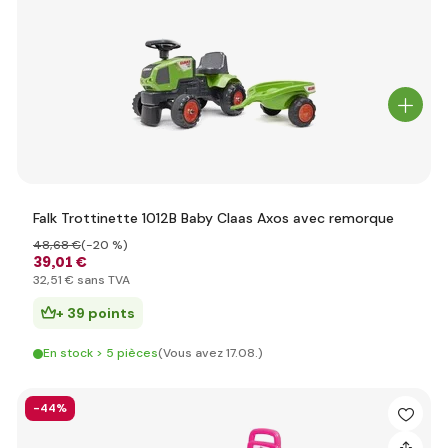
Falk Trottinette 1012B Baby Claas Axos avec remorque
48
,68 €
(-20 %)
39
,01 €
32
,51 €
sans TVA
+ 39 points
En stock > 5 pièces
(Vous avez 17.08.)
-44%