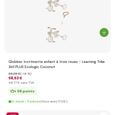
Globber trottinette enfant à trois roues - Learning Trike
3in1 PLUS Ecologic Coconut
68
,28 €
(-14 %)
58
,53 €
48
,77 €
sans TVA
+ 58 points
En stock > 5 pièces
(Vous avez 17.08.)