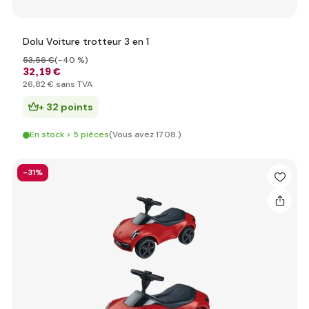
Dolu Voiture trotteur 3 en 1
53
,56 €
(-40 %)
32
,19 €
26
,82 €
sans TVA
+ 32 points
En stock > 5 pièces
(Vous avez 17.08.)
-31%