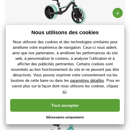
5.0
(1
)
Globber draisienne GO BIKE ELITE DUO- MINT
77
,95 €
(-37 %)
48
,77 €
40
,64 €
sans TVA
+ 48 points
En stock > 5 pièces
(Vous avez 17.08.)
-46%