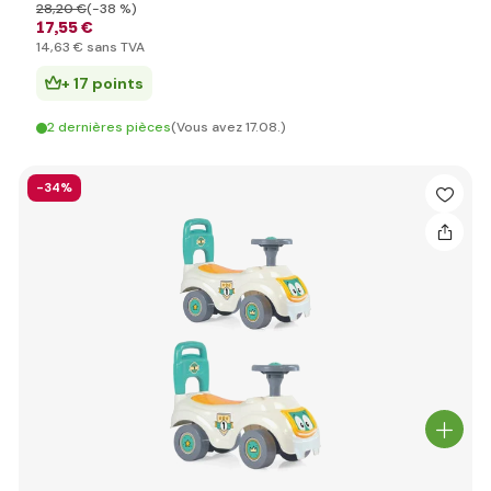
28
,20 €
(-38 %)
17
,55 €
14
,63 €
sans TVA
+ 17 points
2 dernières pièces
(Vous avez 17.08.)
-34%