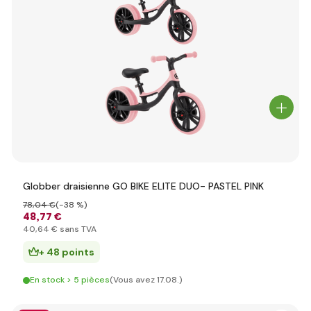
Globber draisienne GO BIKE ELITE DUO- PASTEL PINK
78
,04 €
(-38 %)
48
,77 €
40
,64 €
sans TVA
+ 48 points
En stock > 5 pièces
(Vous avez 17.08.)