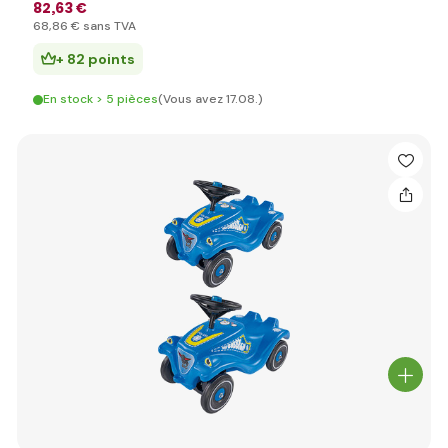
82
,63 €
68
,86 €
sans TVA
+ 82 points
En stock > 5 pièces
(Vous avez 17.08.)