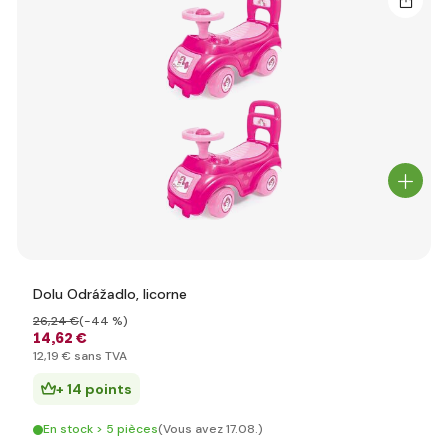
Dolu Odrážadlo, licorne
26
,24 €
(-44 %)
14
,62 €
12
,19 €
sans TVA
+ 14 points
En stock > 5 pièces
(Vous avez 17.08.)