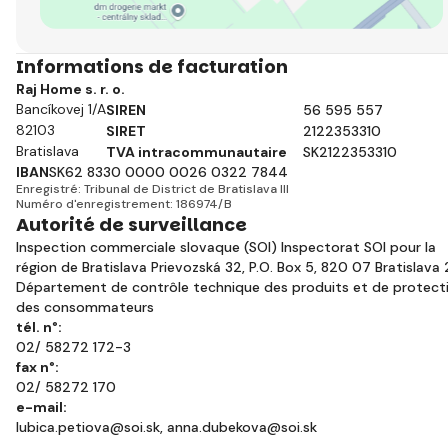
Informations de facturation
Raj Home s. r. o.
Bancíkovej 1/A
SIREN
56 595 557
82103
SIRET
2122353310
Bratislava
TVA intracommunautaire
SK2122353310
IBAN
SK62 8330 0000 0026 0322 7844
Enregistré: Tribunal de District de Bratislava III
Numéro d'enregistrement: 186974/B
Autorité de surveillance
Inspection commerciale slovaque (SOI) Inspectorat SOI pour la
région de Bratislava Prievozská 32, P.O. Box 5, 820 07 Bratislava
Département de contrôle technique des produits et de protect
des consommateurs
tél. n°:
02/ 58272 172-3
fax n°:
02/ 58272 170
e-mail:
lubica.petiova@soi.sk
,
anna.dubekova@soi.sk