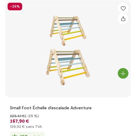
-25%
Small Foot Échelle d'escalade Adventure
223
,41 €
(-25 %)
167
,90 €
139
,92 €
sans TVA