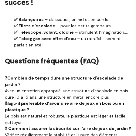
succès !
✅ Balançoires
– classiques, en nid et en corde.
✅ Filets d'escalade
– pour les petits grimpeurs.
✅ Télescope, volant, cloche
– stimulent l'imagination.
✅ Toboggan avec effet d'eau
– un rafraîchissement
parfait en été !
Questions fréquentes (FAQ)
❓Combien de temps dure une structure d'escalade de
jardin ?
Avec un entretien approprié, une structure d'escalade en bois
dure 10 à 15 ans, une structure en métal encore plus
❓ Est-il préférable d'avoir une aire de jeux en bois ou en
longtemps.
plastique ?
Le bois est naturel et robuste, le plastique est léger et facile à
nettoyer.
❓ Comment assurer la sécurité sur l'aire de jeux de jardin ?
Vérifiez régulièrement la stabilité et l'usure des éléments,