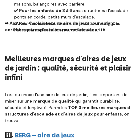
maisons, balançoires avec barrière.
✔️ Pour les enfants de 3 à 6 ans :
structures d'escalade,
ponts en corde, petits murs d'escalade.
➡ Astuce :
Choisissez une aire de jeux pour enfants
✔️ Pour les écoliers :
barres de traction, toboggans
certifiée qui respecte les normes de sécurité.
hauts, parcs d'escalade, murs d'escalade.
Meilleures marques d'aires de jeux
de jardin : qualité, sécurité et plaisir
infini
Lors du choix d'une aire de jeux de jardin, il est important de
miser sur une
marque de qualité
qui garantit durabilité,
sécurité et longévité. Parmi les
TOP 3 meilleures marques de
structures d'escalade et d'aires de jeux pour enfants
, on
trouve :
1️⃣.
BERG – aire de jeux