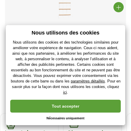
Small Foot Mur d'escalade en bois extérieur
76
,00 €
(-31 %)
52
,67 €
43
,89 €
sans TVA
+ 52 points
3 à 7 jours
(Vous avez 21.08.)