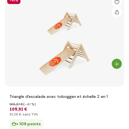
-41%
Triangle d'escalade avec toboggan et échelle 2 en 1
185
,27 €
(-41 %)
109
,51 €
91
,26 €
sans TVA
+ 109 points