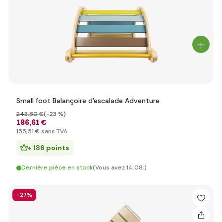
Small foot Balançoire d'escalade Adventure
243
,80 €
(-23 %)
186
,61 €
155
,51 €
sans TVA
+ 186 points
Dernière pièce en stock
(Vous avez 14.08.)
-27%