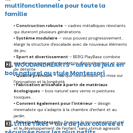
multifonctionnelle pour toute la
famille
▪️ Construction robuste
– cadres métalliques résistants
qui dureront plusieurs générations.
▪️ Système modulaire
– vous pouvez progressivement
élargir la structure d'escalade avec de nouveaux éléments
de jeu.
▪️ Sport et divertissement
– BERG PlayBase combine
aire de jeux pour enfants, station d'entraînement et zone
2️⃣.
WOODANDHEARTS – aires de jeux en
de détente.
bois naturel au style Montessori
▪️ Qualité premium
– marque néerlandaise qui mise sur
l'innovation et la longévité.
▪️ Fabrication artisanale à partir de matériaux
écologiques
– bois naturel sans vernis ni peintures
toxiques.
▪️ Convient également pour l'intérieur
– design
minimaliste qui s'adapte à la chambre d'enfant et au
jardin.
▪️ Principe Montessori
– favorise le mouvement naturel
3️⃣.
Little Tikes – aire de jeux colorée et
et le développement de l'enfant, sans stimuli agressifs.
sécurisée pour les plus petits