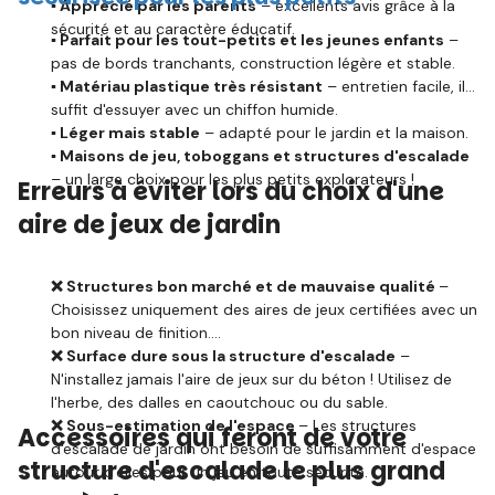
▪️ Apprécié par les parents
– excellents avis grâce à la
sécurité et au caractère éducatif.
▪️ Parfait pour les tout-petits et les jeunes enfants
–
pas de bords tranchants, construction légère et stable.
▪️ Matériau plastique très résistant
– entretien facile, il
suffit d'essuyer avec un chiffon humide.
▪️ Léger mais stable
– adapté pour le jardin et la maison.
▪️ Maisons de jeu, toboggans et structures d'escalade
– un large choix pour les plus petits explorateurs !
Erreurs à éviter lors du choix d'une
aire de jeux de jardin
❌ Structures bon marché et de mauvaise qualité
–
Choisissez uniquement des aires de jeux certifiées avec un
bon niveau de finition.
❌ Surface dure sous la structure d'escalade
–
N'installez jamais l'aire de jeux sur du béton ! Utilisez de
l'herbe, des dalles en caoutchouc ou du sable.
❌ Sous-estimation de l'espace
– Les structures
Accessoires qui feront de votre
d'escalade de jardin ont besoin de suffisamment d'espace
structure d'escalade le plus grand
autour d'elles pour un jeu en toute sécurité.