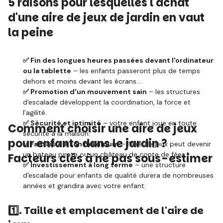
5 raisons pour lesquelles l'achat
d'une aire de jeux de jardin en vaut
la peine
✅ Fin des longues heures passées devant l'ordinateur
ou la tablette
– les enfants passeront plus de temps
dehors et moins devant les écrans.
✅ Promotion d'un mouvement sain
– les structures
d'escalade développent la coordination, la force et
l'agilité.
✅ Sécurité et intimité
– votre enfant joue en toute
Comment choisir une aire de jeux
sécurité à la maison.
pour enfants dans le jardin ?
✅ Fantaisie à son maximum
– l'aire de jeux peut devenir
un bateau pirate ou un château de conte de fées !
Facteurs clés à ne pas sous-estimer
✅ Investissement à long terme
– une structure
d'escalade pour enfants de qualité durera de nombreuses
années et grandira avec votre enfant.
1️⃣.
Taille et emplacement de l'aire de