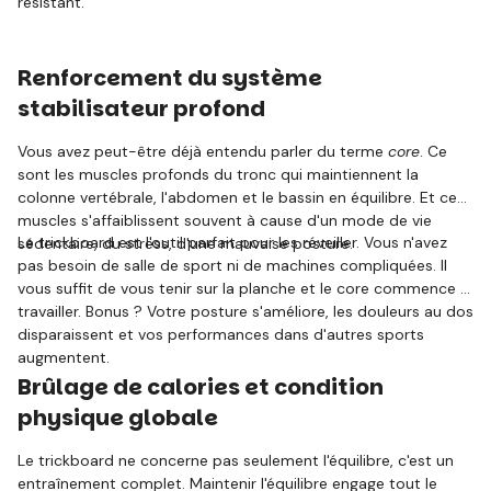
résistant.
Renforcement du système
stabilisateur profond
Vous avez peut-être déjà entendu parler du terme
core
. Ce
sont les muscles profonds du tronc qui maintiennent la
colonne vertébrale, l'abdomen et le bassin en équilibre. Et ces
muscles s'affaiblissent souvent à cause d'un mode de vie
Le trickboard est l'outil parfait pour les réveiller. Vous n'avez
sédentaire, du stress, d'une mauvaise posture.
pas besoin de salle de sport ni de machines compliquées. Il
vous suffit de vous tenir sur la planche et le core commence à
travailler. Bonus ? Votre posture s'améliore, les douleurs au dos
disparaissent et vos performances dans d'autres sports
augmentent.
Brûlage de calories et condition
physique globale
Le trickboard ne concerne pas seulement l'équilibre, c'est un
entraînement complet. Maintenir l'équilibre engage tout le