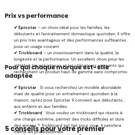
Prix vs performance
✔ Epicstar
– un choix idéal pour les familles, les
débutants et l'entraînement domestique quotidien. Il offre
un prix très avantageux et des performances suffisantes
pour un usage courant.
✔ Trickboard
– un investissement dans la qualité, la
longévité et la performance. Un excellent choix pour les
athlètes, les entraîneurs et les utilisateurs exigeants qui
Pour qui chaque marque est-elle
recherchent un produit haut de gamme sans compromis.
adaptée
✔ Epicstar
: Si vous recherchez un modèle abordable
mais de qualité pour un entraînement quotidien à la
maison, optez pour Epicstar. Il convient aux débutants,
aux enfants et aux familles.
✔ Trickboard
: Vous voulez un trickboard qui résiste à
une charge extrême, permet des tricks difficiles et dure
des années ? Trickboard est fait pour vous. Il satisfera
5 conseils pour votre premier
même les professionnels.