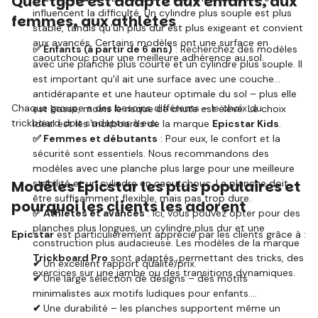
Quel type est adapté aux enfants, aux
influencent la difficulté. Un cylindre plus souple est plus
femmes, aux athlètes
stable, tandis qu'un plus dur est plus exigeant et convient
aux avancés. Certains modèles ont une surface en
✅ Enfants (à partir de 6 ans)
: Recherchez des modèles
caoutchouc pour une meilleure adhérence au sol.
avec une planche plus courte et un cylindre plus souple. Il
est important qu'il ait une surface avec une couche
antidérapante et une hauteur optimale du sol – plus elle
Chaque groupe a des besoins différents – le choix du
est basse, moins le risque de chute est élevé. Le choix
trickboard doit s'adapter à eux.
idéal est les trickboards de la marque
Epicstar Kids
.
✅ Femmes et débutants
: Pour eux, le confort et la
sécurité sont essentiels. Nous recommandons des
modèles avec une planche plus large pour une meilleure
Modèles Epicstar les plus populaires et
stabilité et un cylindre en caoutchouc. La planche doit
être suffisamment flexible, mais pas trop dure.
pourquoi les clients les adorent
✅ Athlètes et avancés
: Ici, vous pouvez opter pour des
planches plus longues, un cylindre plus dur et une
Epicstar
est particulièrement apprécié par les clients grâce à :
construction plus audacieuse. Les modèles de la marque
Trickboard Pro
sont adaptés, permettant des tricks, des
✔
Un excellent rapport qualité/prix.
exercices sur une jambe ou des transitions dynamiques.
✔
Une large sélection de designs – des motifs
minimalistes aux motifs ludiques pour enfants.
✔
Une durabilité – les planches supportent même un