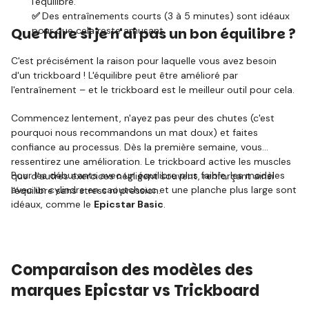
l'équilibre.
✅
Des entraînements courts (3 à 5 minutes) sont idéaux
Que faire si je n'ai pas un bon équilibre ?
pour que cela reste amusant.
C'est précisément la raison pour laquelle vous avez besoin
d'un trickboard ! L'équilibre peut être amélioré par
l'entraînement – et le trickboard est le meilleur outil pour cela.
Commencez lentement, n'ayez pas peur des chutes (c'est
pourquoi nous recommandons un mat doux) et faites
confiance au processus. Dès la première semaine, vous
ressentirez une amélioration. Le trickboard active les muscles
Pour les débutants avec un équilibre plus faible, les modèles
que d'autres exercices négligent souvent, renforçant ainsi
avec un cylindre en caoutchouc et une planche plus large sont
l'équilibre sans stress ni pression.
idéaux, comme le
Epicstar Basic
.
Comparaison des modèles des
marques Epicstar vs Trickboard