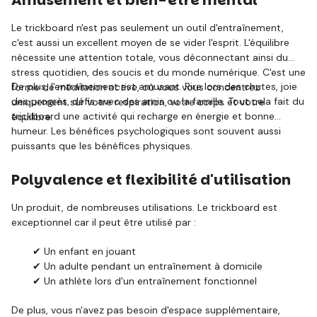
Amusement et bien-être mental
Le trickboard n'est pas seulement un outil d'entraînement,
c'est aussi un excellent moyen de se vider l'esprit. L'équilibre
nécessite une attention totale, vous déconnectant ainsi du
stress quotidien, des soucis et du monde numérique. C'est une
De plus, l'entraînement est amusant. Rire lors des chutes, joie
forme de
méditation active
, où vous vous concentrez
des progrès, défis avec des amis ou la famille. Tout cela fait du
uniquement sur votre respiration, votre corps et votre
trickboard une activité qui recharge en énergie et bonne
équilibre.
humeur. Les bénéfices psychologiques sont souvent aussi
puissants que les bénéfices physiques.
Polyvalence et flexibilité d'utilisation
Un produit, de nombreuses utilisations. Le trickboard est
exceptionnel car il peut être utilisé par :
✔ Un enfant en jouant
✔ Un adulte pendant un entraînement à domicile
✔ Un athlète lors d'un entraînement fonctionnel
De plus, vous n'avez pas besoin d'espace supplémentaire,