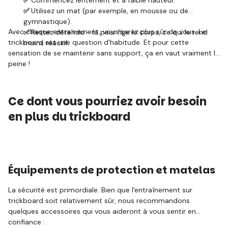
✅
Commencez lentement et à faible hauteur.
✅
Utilisez un mat (par exemple, en mousse ou de
gymnastique).
Avec chaque entraînement, vous serez plus sûr de vous. Le
✅
Restez détendu – la peur fige le corps, ce qui le rend
trickboard est une question d'habitude. Et pour cette
moins réactif.
sensation de se maintenir sans support, ça en vaut vraiment la
peine !
Ce dont vous pourriez avoir besoin
en plus du trickboard
Équipements de protection et matelas
La sécurité est primordiale. Bien que l'entraînement sur
trickboard soit relativement sûr, nous recommandons
quelques accessoires qui vous aideront à vous sentir en
confiance :