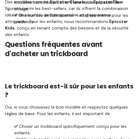
Des modèles comme
Epicstar Classic
ou
Epicstar Flow
entraînement intensif et ont une haute capacité de
figurent parmi les best-sellers, car ils offrent la combinaison
charge.
idéale de sécurité, de fonctionnalité et d'apparence
✔
Une surface antidérapante – adaptée même pour les
attrayante. Pour les enfants, nous recommandons
Epicstar
pieds nus.
Kids
, conçu en tenant compte des besoins et de la sécurité
des enfants.
Questions fréquentes avant
d'acheter un trickboard
Le trickboard est-il sûr pour les enfants
?
Oui, si vous choisissez le bon modèle et respectez quelques
règles de base. Pour les enfants, il est important de :
✅
Choisir un trickboard spécifiquement conçu pour les
enfants.