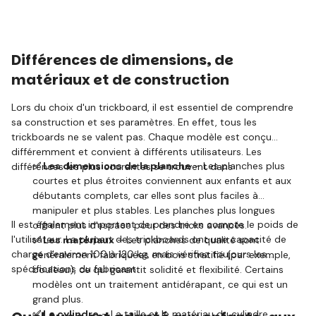
Différences de dimensions, de
matériaux et de construction
Lors du choix d'un trickboard, il est essentiel de comprendre
sa construction et ses paramètres. En effet, tous les
trickboards ne se valent pas. Chaque modèle est conçu
différemment et convient à différents utilisateurs. Les
✅ Les dimensions de la planche
– Les planches plus
différences les plus courantes se trouvent dans :
courtes et plus étroites conviennent aux enfants et aux
débutants complets, car elles sont plus faciles à
manipuler et plus stables. Les planches plus longues
Il est également important de prendre en compte le poids de
offrent plus d'espace pour des tricks avancés.
l'utilisateur. La plupart des trickboards ont une capacité de
✅ Les matériaux
– Les planches de qualité sont
charge d'environ 100 à 120 kg, mais vérifiez toujours les
généralement fabriquées en bois stratifié (par exemple,
spécifications du fabricant.
bouleau), ce qui garantit solidité et flexibilité. Certains
modèles ont un traitement antidérapant, ce qui est un
grand plus.
✅ Le cylindre
– La taille et le matériau du cylindre