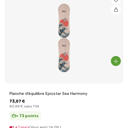
Planche d'équilibre Epicstar Sea Harmony
73
,07 €
60
,89 €
sans TVA
+ 73 points
3 à 7 jours
(Vous avez 24.08.)