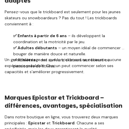
adaptés
Pensez-vous que le trickboard est seulement pour les jeunes
skateurs ou snowboardeurs ? Pas du tout ! Les trickboards
conviennent à :
✅ Enfants à partir de 6 ans
– ils développent la
coordination et la motricité par le jeu.
✅ Adultes débutants
– un moyen idéal de commencer à
bouger de manière douce et naturelle.
Un grand avantage est que le trickboard ne nécessite aucune
✅ Athlètes
– des surfeurs, skateurs aux skieurs ou
expérience préalable. Chacun peut commencer selon ses
passionnés de fitness.
capacités et s'améliorer progressivement.
Marques Epicstar et Trickboard –
différences, avantages, spécialisation
Dans notre boutique en ligne, vous trouverez deux marques
principales :
Epicstar
et
Trickboard
. Chacune a ses