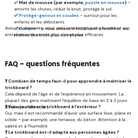
✅ Mat de mousse (par exemple,
puzzle en mousse
)
–
amortit les chutes, réduit le bruit, protège le sol.
✅
Protège-genoux et coudes
– surtout pour les
enfants et les débutants.
Avec ces éléments, vous vous sentirez plus en sécurité et vos
✅
Casque
– si vous utilisez le trickboard à l'extérieur ou
entraînements seront plus sûrs et plus efficaces.
réalisez des tricks plus complexes.
FAQ – questions fréquentes
❓ Combien de temps faut-il pour apprendre à maîtriser le
trickboard ?
Cela dépend de l'âge et de l'expérience en mouvement. La
plupart des gens maîtrisent l'équilibre de base en 2 à 3 jours
❓ Puis-je utiliser le trickboard à l'extérieur ?
d'entraînement court.
Oui, mais il est recommandé d'avoir une surface lisse, plane et
solide – par exemple, une terrasse, du béton. Attention à la
saleté et à l'humidité.
❓ Le trickboard est-il adapté aux personnes âgées ?