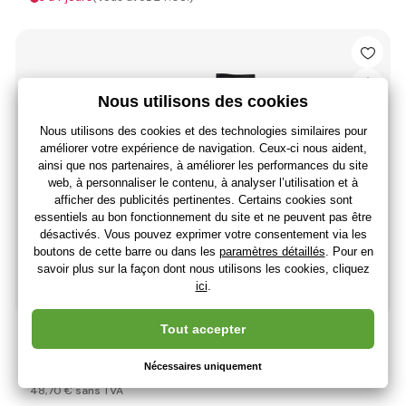
Planche d'équilibre Epicstar Punk Monkey
58
,44 €
48
,70 €
sans TVA