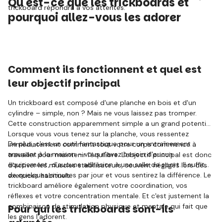
Qu'est-ce que les trickboards et
trickboard répondra à vos attentes.
pourquoi allez-vous les adorer
Comment ils fonctionnent et quel est
leur objectif principal
Un trickboard est composé d'une planche en bois et d'un
cylindre – simple, non ? Mais ne vous laissez pas tromper.
Cette construction apparemment simple a un grand potentiel.
Lorsque vous vous tenez sur la planche, vous ressentez
De plus, c'est un outil fantastique pour un entraînement
immédiatement comment tout votre corps commence à
amusant à la maison – vous n'avez besoin d'aucun
travailler pour maintenir l'équilibre. L'objectif principal est donc
équipement, d'aucune adhésion à une salle de sport. Il suffit
d'activer les muscles stabilisateurs, souvent négligés lors des
de quelques minutes par jour et vous sentirez la différence. Le
exercices habituels.
trickboard améliore également votre coordination, vos
réflexes et votre concentration mentale. Et c'est justement la
combinaison de stimulation physique et mentale qui fait que
Pour qui les trickboards sont-ils
les gens l'adorent.