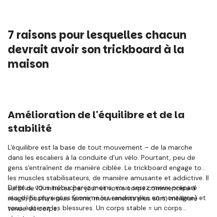
7 raisons pour lesquelles chacun
devrait avoir son trickboard à la
maison
Amélioration de l'équilibre et de la
stabilité
L'équilibre est la base de tout mouvement – de la marche
dans les escaliers à la conduite d'un vélo. Pourtant, peu de
gens s'entraînent de manière ciblée. Le trickboard engage tous
les muscles stabilisateurs, de manière amusante et addictive. Il
De plus, vous trébucherez moins, vous serez mieux préparé
suffit de 10 minutes par jour et votre corps commencera à
aux défis physiques (comme les randonnées en montagne) et
réagir, posture plus ferme, mouvements plus sûrs, meilleure
vous éviterez les blessures. Un corps stable = un corps
tenue du corps.