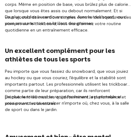
corps. Même en position de base, vous brûlez plus de calories
que lorsque vous êtes assis ou debout normalement. Et si
De plus, oubliez le cardio ennuyeux. Avec le trickboard, vous
vous ajoutez des exercices simples comme des squats ou des
vous amuserez tout en brûlant des graisses.
pompes sur le trickboard, vous transformez votre routine
quotidienne en un entraînement efficace.
Un excellent complément pour les
athlètes de tous les sports
Peu importe que vous fassiez du snowboard, que vous jouiez
au hockey ou que vous couriez, l'équilibre et la stabilité sont
importants partout. Les professionnels utilisent les trickboards
comme partie de leur préparation, car ils renforcent
De plus, le trickboard se range facilement, est portable et
précisément les muscles qui déterminent la performance et
vous pouvez vous entraîner n'importe où, chez vous, à la salle
préviennent les blessures.
de sport ou dans le jardin.