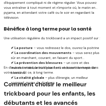
d'équipement compliqué ni de régime régulier. Vous pouvez
vous entraîner à tout moment et n'importe où, le matin en
pyjama, en attendant votre café ou le soir en regardant la
télévision.
Bénéfice à long terme pour la santé
Une utilisation régulière du trickboard a un impact positif sur :
✔ La posture
– vous redressez le dos, ouvrez la poitrine
✔ La coordination des mouvements
– vous serez plus
sûr en marchant, courant, en faisant du sport
✔ La prévention des blessures
– un core et des
En d'autres termes, le trickboard est un investissement dans
muscles stabilisateurs plus forts réduisent le risque de
votre santé. Et ce, à long terme.
blessures
✔ La vitalité globale
– plus d'énergie, un meilleur
Comment choisir le meilleur
sommeil, moins de douleurs
trickboard pour les enfants, les
débutants et les avancés