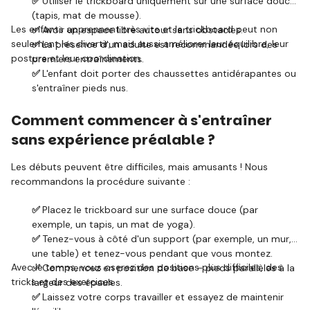
✅
Utiliser le trickboard uniquement sur une surface douce
(tapis, mat de mousse).
Les enfants apprennent très vite et le trickboard peut non
✅
Avoir un espace libre autour sans obstacles.
seulement les divertir, mais aussi améliorer leur équilibre, leur
✅
La présence d'un adulte est recommandée lors des
posture et leur coordination.
premiers entraînements.
✅
L'enfant doit porter des chaussettes antidérapantes ou
s'entraîner pieds nus.
Comment commencer à s'entraîner
sans expérience préalable ?
Les débuts peuvent être difficiles, mais amusants ! Nous
recommandons la procédure suivante :
✅
Placez le trickboard sur une surface douce (par
exemple, un tapis, un mat de yoga).
✅
Tenez-vous à côté d'un support (par exemple, un mur,
une table) et tenez-vous pendant que vous montez.
Avec le temps, vous oserez des positions plus difficiles, des
✅
Commencez en position de base – pieds parallèles à la
tricks et des exercices.
largeur des épaules.
✅
Laissez votre corps travailler et essayez de maintenir