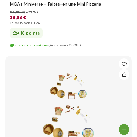
MGA's Miniverse – Faites-en une Mini Pizzeria
24
,29 €
(-23 %)
18
,63 €
15
,53 €
sans TVA
+ 18 points
En stock > 5 pièces
(Vous avez 13.08.)