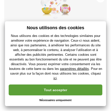
Miniverse MGA série 3 Snacks
12
,12 €
(-18 %)
9
,98 €
8
,32 €
sans TVA
+ 9 points
En stock > 5 pièces
(Vous avez 13.08.)