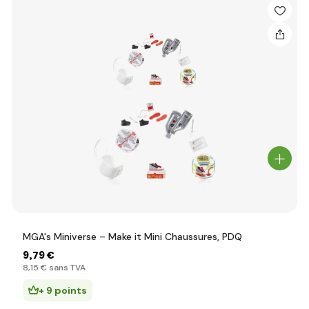
MGA's Miniverse – Make it Mini Chaussures, PDQ
9
,79 €
8
,15 €
sans TVA
+ 9 points