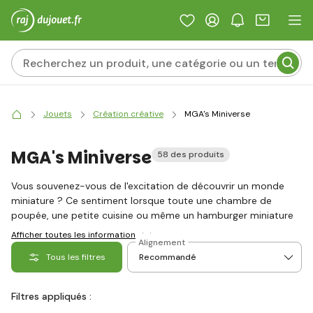
Jouets
Création créative
MGA's Miniverse
MGA's Miniverse
58 des produits
Vous souvenez-vous de l'excitation de découvrir un monde
miniature ? Ce sentiment lorsque toute une chambre de
poupée, une petite cuisine ou même un hamburger miniature
avec des détails parfaitement travaillés tient dans votre
Afficher toutes les informations
Alignement
paume ? Bienvenue dans
Miniverse de MGA
, où la magie des
Tous les filtres
choses miniatures se mêle à l'excitation de la surprise. Chaque
boule est comme un trésor qui attend d'être découvert.
Ouvrez-la et laissez-vous emporter dans un monde de
Filtres appliqués :
figurines adorables et de détails minutieusement travaillés,