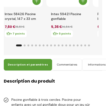
Intex 58426 Piscine
Intex 59421 Piscine
Pisci
crystal, 147 x 33 cm
gonflable
Intex
annea
7
,60 €
5
,36 €
6
,33
15
,51 €
14
,54 €
+ 7 points
+ 5 points
+ 
Description et paramètres
Commentaires
Informations 
Description du produit
Piscine gonflable à trois cercles. Piscine pour
enfants avec un sol gonflable doux pour un jeu sûr