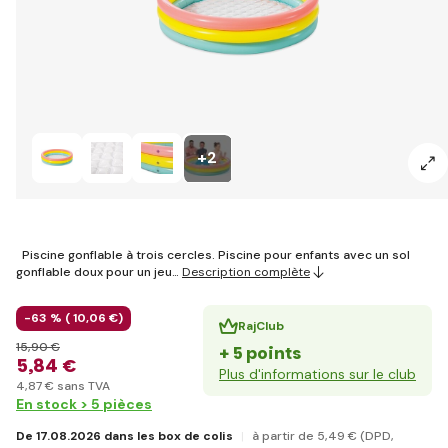
+2
Piscine gonflable à trois cercles. Piscine pour enfants avec un sol
gonflable doux pour un jeu…
Description complète
-63 % (
10
,06 €
)
RajClub
15
,90 €
+ 5 points
5
,84 €
Plus d'informations sur le club
4
,87 €
sans TVA
En stock > 5 pièces
De 17.08.2026 dans les box de colis
à partir de 5
,49 €
(DPD,