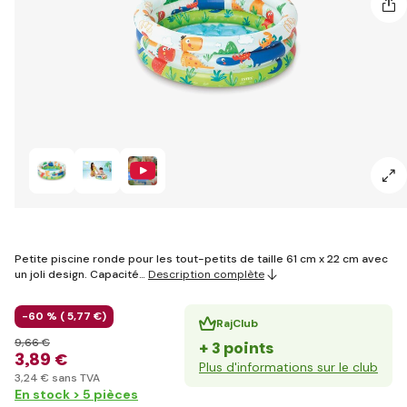
Petite piscine ronde pour les tout-petits de taille 61 cm x 22 cm avec
un joli design. Capacité…
Description complète
-60 % (
5
,77 €
)
RajClub
9
,66 €
+ 3 points
3
,89 €
Plus d'informations sur le club
3
,24 €
sans TVA
En stock > 5 pièces