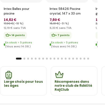
Intex Balles pour
Intex 58426 Piscine
Intex
piscine
crystal, 147 x 33 cm
gonfl
14
,62 €
7
,60 €
1
,75 
17
,90 €
(-18 %)
15
,51 €
(-51 %)
2
,90 €
12
,19 €
sans TVA
6
,33 €
sans TVA
1
,46 €
+ 14 points
+ 7 points
+ 
En stock > 5 pièces
En stock > 5 pièces
En st
(Vous avez 14.08.)
(Vous avez 14.08.)
(Vous
Large choix pour tous
Récompenses dans
les âges
notre club de fidélité
RajClub