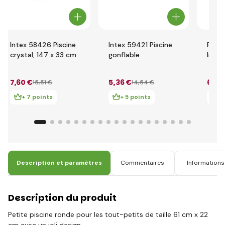
Intex 58426 Piscine
Intex 59421 Piscine
Pisci
crystal, 147 x 33 cm
gonflable
Intex
annea
7
,60 €
5
,36 €
6
,33
15
,51 €
14
,54 €
+ 7 points
+ 5 points
+ 
Description et paramètres
Commentaires
Informations 
Description du produit
Petite piscine ronde pour les tout-petits de taille 61 cm x 22
cm avec un joli design.