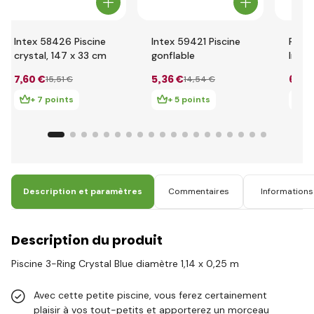
Intex 58426 Piscine
Intex 59421 Piscine
Pisci
crystal, 147 x 33 cm
gonflable
Intex
annea
7
,60 €
5
,36 €
6
,33
15
,51 €
14
,54 €
+ 7 points
+ 5 points
+ 
Description et paramètres
Commentaires
Informations 
Description du produit
Piscine 3-Ring Crystal Blue diamètre 1,14 x 0,25 m
Avec cette petite piscine, vous ferez certainement
plaisir à vos tout-petits et apporterez un morceau