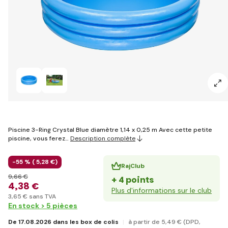
Piscine 3-Ring Crystal Blue diamètre 1,14 x 0,25 m Avec cette petite
piscine, vous ferez…
Description complète
-55 % (
5
,28 €
)
RajClub
9
,66 €
+ 4 points
4
,38 €
Plus d'informations sur le club
3
,65 €
sans TVA
En stock > 5 pièces
De 17.08.2026 dans les box de colis
à partir de 5
,49 €
(DPD,