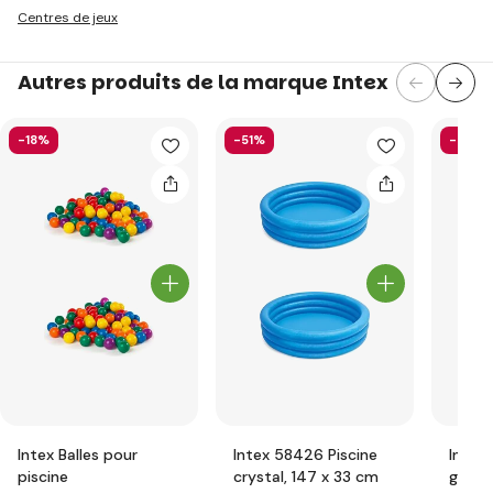
Centres de jeux
Autres produits de la marque Intex
-18%
-51%
-40%
Intex Balles pour
Intex 58426 Piscine
Intex
piscine
crystal, 147 x 33 cm
gonfl