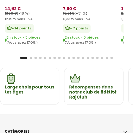
14
,62 €
7
,60 €
1
,75 
17
,90 €
(-18 %)
15
,51 €
(-51 %)
2
,90 €
12
,19 €
sans TVA
6
,33 €
sans TVA
1
,46 €
+ 14 points
+ 7 points
+ 
En stock > 5 pièces
En stock > 5 pièces
En st
(Vous avez 17.08.)
(Vous avez 17.08.)
(Vous
Large choix pour tous
Récompenses dans
les âges
notre club de fidélité
RajClub
CATÉGORIES