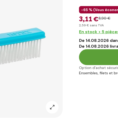
-65 % (
Vous écono
3
,11 €
8
,90 €
2
,59 €
sans TVA
En stock > 5 pièce
De 14.08.2026 dans
De 14.08.2026 livr
Option d'achat sécuri
Ensembles, filets et b