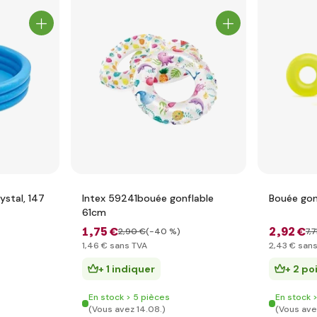
ystal, 147
Intex 59241bouée gonflable
Bouée gon
61cm
1
,75 €
2
,92 €
2
,90 €
(-40 %)
7
,7
1
,46 €
sans TVA
2
,43 €
sans
+ 1 indiquer
+ 2 po
En stock > 5 pièces
En stock 
(Vous avez 14.08.)
(Vous ave