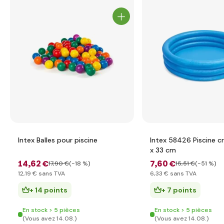
Intex Balles pour piscine
Intex 58426 Piscine cr
x 33 cm
14
,62 €
7
,60 €
17
,90 €
(-18 %)
15
,51 €
(-51 %)
12
,19 €
sans TVA
6
,33 €
sans TVA
+ 14 points
+ 7 points
En stock > 5 pièces
En stock > 5 pièces
(Vous avez 14.08.)
(Vous avez 14.08.)