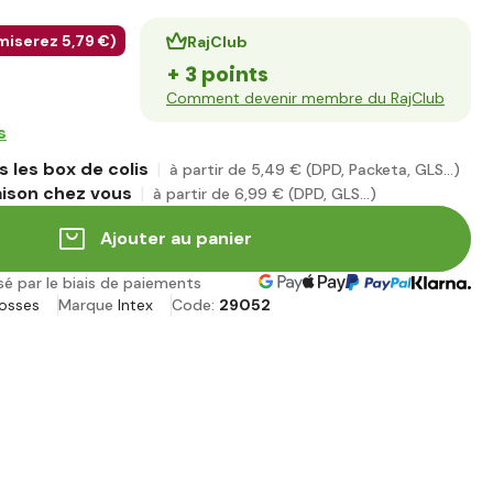
miserez
5
,79 €
)
RajClub
+ 3 points
Comment devenir membre du RajClub
s
 les box de colis
à partir de 5
,49 €
(DPD, Packeta, GLS...)
aison chez vous
à partir de 6
,99 €
(DPD, GLS...)
Ajouter au panier
sé par le biais de paiements
rosses
Marque
Intex
Code:
29052