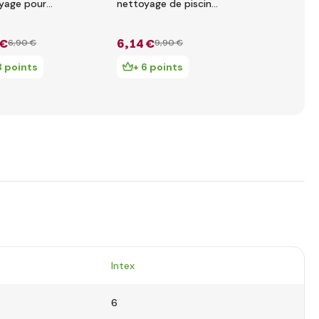
yage pour
nettoyage de piscine
télescopiq
ne 29050
courbée 29053
29054
 €
6
,14 €
7
,80 €
6
,90 €
9
,90 €
15
,9
3 points
+ 6 points
+ 7 poin
Intex
6