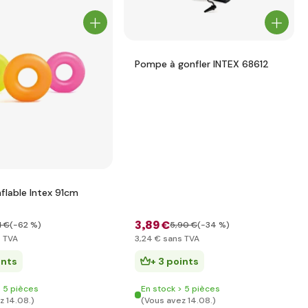
Pompe à gonfler INTEX 68612
flable Intex 91cm
3
,89 €
1 €
(-62 %)
5
,90 €
(-34 %)
 TVA
3
,24 €
sans TVA
ints
+ 3 points
> 5 pièces
En stock > 5 pièces
z 14.08.)
(Vous avez 14.08.)