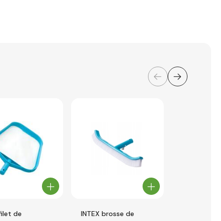
filet de
INTEX brosse de
Intex perch