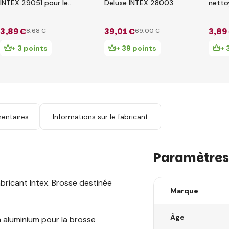
INTEX 29051 pour le
Deluxe INTEX 28003
netto
nettoyage de piscine
pisci
3
,89 €
39
,01 €
3
,89
8
,68 €
69
,00 €
+ 3 points
+ 39 points
+ 
ntaires
Informations sur le fabricant
Paramètres
fabricant Intex. Brosse destinée
Marque
Âge
n aluminium pour la brosse