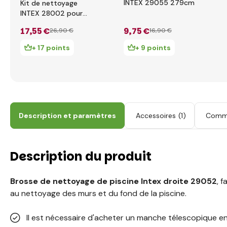
INTEX 29055 279cm
Kit de nettoyage
INTEX 28002 pour
piscines
17
,55 €
9
,75 €
26
,90 €
16
,90 €
+ 17 points
+ 9 points
Description et paramètres
Accessoires
(1)
Comme
Description du produit
Brosse de nettoyage de piscine Intex droite 29052
, 
au nettoyage des murs et du fond de la piscine.
Il est nécessaire d'acheter un manche télescopique e