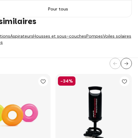
Pour tous
similaires
ations
Aspirateurs
Housses et sous-couches
Pompes
Voiles solaires
es
-34%