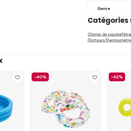
Genre
Catégories 
Chimie de piscine
Filtr
Flotteurs
Thermomètr
x
-40%
-62%