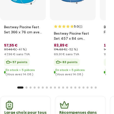
5.0
(1
)
Bestway Piscine Fast
Bestw
Set 366 x 76 cm avec
Filtra
Bestway Piscine Fast
filtration
3.596 
Set 457 x 84 cm
avec filtration
57
,55 €
83
,89 €
126
,
97
,46 €
(-41 %)
174
,63 €
(-52 %)
145
,37
47
,96 €
sans TVA
69
,91 €
sans TVA
105
,68
+ 57 points
+ 83 points
+ 
En stock > 5 pièces
En stock > 5 pièces
3 der
(Vous avez 14.08.)
(Vous avez 14.08.)
(Vous
Large choix pour tous
Récompenses dans