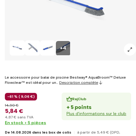
+4
Le accessoire pour balai de piscine Bestway® AquaBroom™ Deluxe
Flowclear™ est idéal pour un…
Description complète
-61 % (
9
,06 €
)
RajClub
14
,90 €
+ 5 points
5
,84 €
Plus d'informations sur le club
4
,87 €
sans TVA
En stock > 5 pièces
De 14.08.2026 dans les box de colis
à partir de 5
,49 €
(DPD,