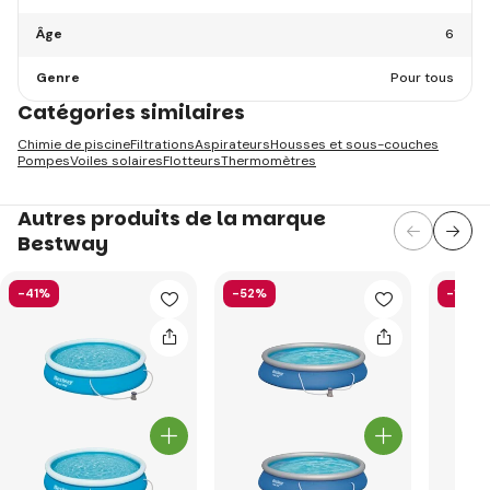
Âge
6
Genre
Pour tous
Catégories similaires
Chimie de piscine
Filtrations
Aspirateurs
Housses et sous-couches
Pompes
Voiles solaires
Flotteurs
Thermomètres
Autres produits de la marque
Bestway
-41%
-52%
-13%