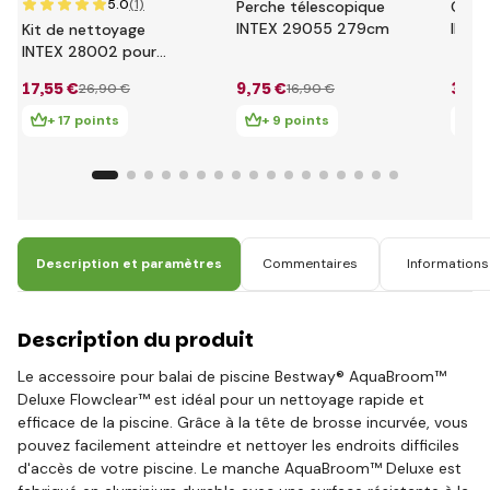
5.0
(1)
Perche télescopique
Gran
INTEX 29055 279cm
INTEX
Kit de nettoyage
nett
INTEX 28002 pour
pisci
piscines
17
,55 €
9
,75 €
3
,89
26
,90 €
16
,90 €
+ 17 points
+ 9 points
+ 
Description et paramètres
Commentaires
Informations 
Description du produit
Le accessoire pour balai de piscine Bestway® AquaBroom™
Deluxe Flowclear™ est idéal pour un nettoyage rapide et
efficace de la piscine. Grâce à la tête de brosse incurvée, vous
pouvez facilement atteindre et nettoyer les endroits difficiles
d'accès de votre piscine. Le manche AquaBroom™ Deluxe est