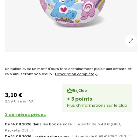
Un ballon avec un motif d'ours fera certainement plaisir aux enfants et
ils s'amuseront beaucoup…
Description complète
RajClub
3
,10 €
+ 3 points
2
,59 €
sans TVA
Plus d'informations sur le club
3 dernières pièces
De 14.08.2026 dans les box de colis
à partir de 5
,49 €
(DPD,
Packeta, GLS...)
De 14.08.2026 livraison chez vous
à partir de 6
,99 €
(DPD, GLS...)