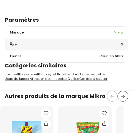
Paramètres
Marque
Mikro
Âge
3
Genre
Pour les filles
Catégories similaires
Football
Basket-ball
Hockey et floorball
Sports de raquette
Jeux de lancer
Attraper des insectes
Quilles
Cordes à sauter
Autres produits de la marque Mikro