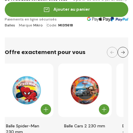
Ajouter au panier
Paiements en ligne sécurisés
Balles
Marque
Mikro
Code:
MI35618
Offre exactement pour vous
Balle Spider-Man
Balle Cars 2 230 mm
Balle
230 mm
- 23