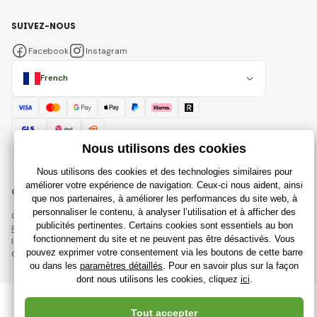
SUIVEZ-NOUS
Facebook
Instagram
French
© 2018 - 2026 Rajdujouet.fr, Tous droits réservés
Cette page est protégée par reCAPTCHA et s'appliquent
Règles de protection des données personnelles
sociétés Google et
leur
Conditions contractuelles
.
Création de boutiques en ligne performantes à partir de
RIESENIA