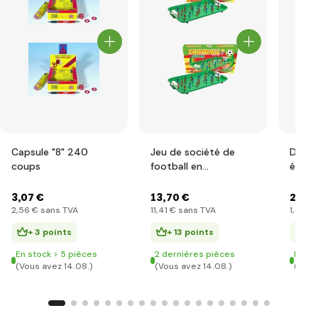
Capsule "8" 240
Jeu de société de
Dinow
coups
football en
éclos
plastique/métal
grand
boîte
3
,07 €
13
,70 €
2
,00 
2
,56 €
sans TVA
11
,41 €
sans TVA
1
,67 €
s
+ 3 points
+ 13 points
+ 
En stock > 5 pièces
2 dernières pièces
En st
(Vous avez 14.08.)
(Vous avez 14.08.)
(Vous