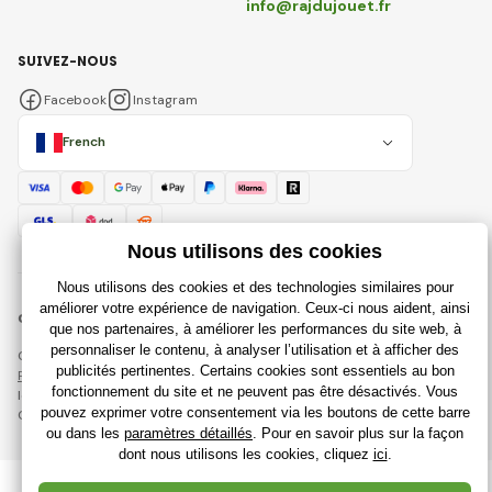
info@rajdujouet.fr
SUIVEZ-NOUS
Facebook
Instagram
French
© 2018 - 2026 Rajdujouet.fr, Tous droits réservés
Cette page est protégée par reCAPTCHA et s'appliquent
Règles de protection des données personnelles
sociétés Google et
leur
Conditions contractuelles
.
Création de boutiques en ligne performantes à partir de
RIESENIA