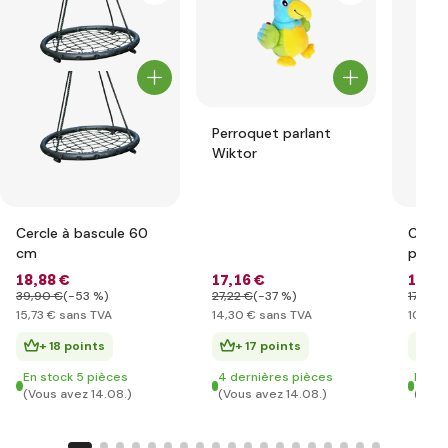
Perroquet parlant
Wiktor
Cercle à bascule 60
Caiss
cm
pour 
acces
18
,88 €
17
,16 €
12
,67
39
,90 €
(-53 %)
27
,22 €
(-37 %)
17
,90 
15
,73 €
sans TVA
14
,30 €
sans TVA
10
,56 
+ 18 points
+ 17 points
+ 
En stock 5 pièces
4 dernières pièces
En st
(Vous avez 14.08.)
(Vous avez 14.08.)
(Vous