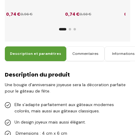
ciel
0
,74 €
0
,74 €
0
,74
0
,96 €
0
,93 €
Description et paramètres
Commentaires
Informations 
Description du produit
Une bougie d'anniversaire joyeuse sera la décoration parfaite
pour le gâteau de fête.
Elle s'adapte parfaitement aux gâteaux modernes
colorés, mais aussi aux gâteaux classiques.
Un design joyeux mais aussi élégant.
Dimensions : 4 cm x 6 cm