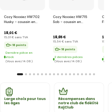
Cozy Noxxiez HW702
Cozy Noxxiez HW715
Cozy 
Husky - coussin en
Sob - coussin en
Flama
peluche chauffant 3
peluche chauffant 3
peluc
en 1
en 1
en 1
18
,01 €
18
,65 €
18
,18
15
,01 €
sans TVA
15
,54 €
sans TVA
15
,15 €
+ 18 points
+ 18 points
+ 
Dernière pièce en
stock
2 dernières pièces
2 der
(Vous avez 14.08.)
(Vous avez 14.08.)
(Vous
Large choix pour tous
Récompenses dans
les âges
notre club de fidélité
RajClub