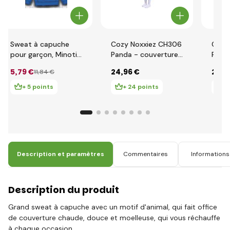
Sweat à capuche
Cozy Noxxiez CH306
Cozy
pour garçon, Minoti,
Panda - couverture
Pingo
BHOOD 3, bleu -
à capuche télévisée
couve
5
,79 €
24
,96 €
28
,1
11
,84 €
80/86
chauffante pour
capuc
enfants de 3 à 6 ans
chauf
+ 5 points
+ 24 points
+ 
enfan
Description et paramètres
Commentaires
Informations 
Description du produit
Grand sweat à capuche avec un motif d'animal, qui fait office
de couverture chaude, douce et moelleuse, qui vous réchauffe
à chaque occasion.