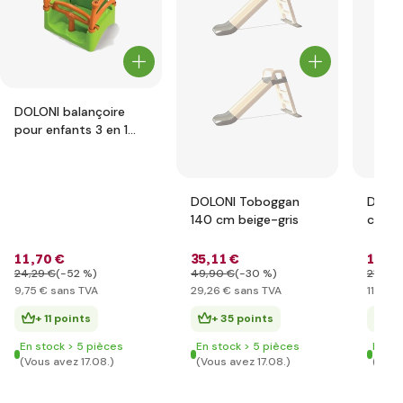
DOLONI balançoire
pour enfants 3 en 1
vert-orange
DOLONI Toboggan
DOLON
140 cm beige-gris
cuisi
turqu
acces
11
,70 €
35
,11 €
13
,65
19,5c
24
,29 €
(-52 %)
49
,90 €
(-30 %)
21
,90 
9
,75 €
sans TVA
29
,26 €
sans TVA
11
,37 €
+ 11 points
+ 35 points
+ 
En stock > 5 pièces
En stock > 5 pièces
En st
(Vous avez 17.08.)
(Vous avez 17.08.)
(Vous