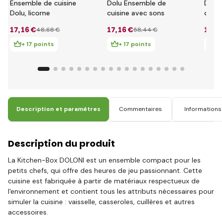
Ensemble de cuisine
Dolu Ensemble de
Dolu
Dolu, licorne
cuisine avec sons
cuisi
17
,16 €
17
,16 €
14
,5
48
,68 €
58
,44 €
+ 17 points
+ 17 points
+ 
Description et paramètres
Commentaires
Informations 
Description du produit
La Kitchen-Box DOLONI est un ensemble compact pour les
petits chefs, qui offre des heures de jeu passionnant. Cette
cuisine est fabriquée à partir de matériaux respectueux de
l'environnement et contient tous les attributs nécessaires pour
simuler la cuisine : vaisselle, casseroles, cuillères et autres
accessoires.