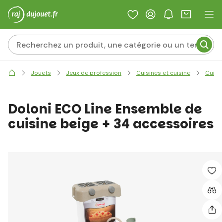
Jouets
Jeux de profession
Cuisines et cuisine
Cuisi
Doloni ECO Line Ensemble de
cuisine beige + 34 accessoires