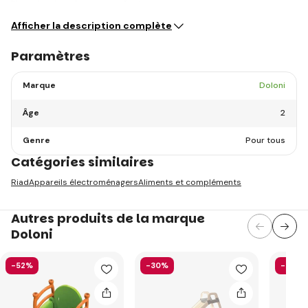
l'imagination de votre enfant.
Afficher la description complète
Paramètres
Marque
Doloni
Âge
2
Genre
Pour tous
Catégories similaires
Riad
Appareils électroménagers
Aliments et compléments
Autres produits de la marque
Doloni
-52%
-30%
-38%