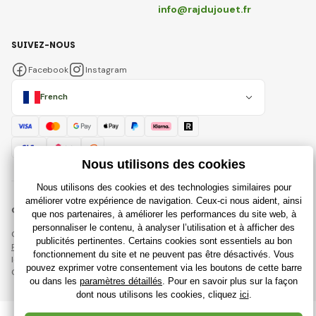
info@rajdujouet.fr
SUIVEZ-NOUS
Facebook
Instagram
French
© 2018 - 2026 Rajdujouet.fr, Tous droits réservés
Cette page est protégée par reCAPTCHA et s'appliquent
Règles de protection des données personnelles
sociétés Google et
leur
Conditions contractuelles
.
Création de boutiques en ligne performantes à partir de
RIESENIA