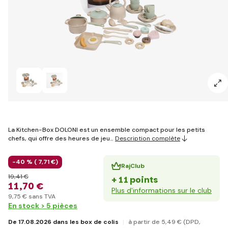
La Kitchen-Box DOLONI est un ensemble compact pour les petits
chefs, qui offre des heures de jeu…
Description complète
-40 % (
7
,71 €
)
RajClub
19
,41 €
+ 11 points
11
,70 €
Plus d'informations sur le club
9
,75 €
sans TVA
En stock > 5 pièces
De 17.08.2026 dans les box de colis
à partir de 5
,49 €
(DPD,