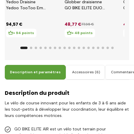
Yedoo Draisine
Globber draisienne
Globb
Yedoo TooToo Emoji
GO BIKE ELITE DUO-
GO B
- rouge
NAVY BLUE
LIME
94
,57 €
48
,77 €
48
,7
77
,95 €
+ 94 points
+ 48 points
+ 
Description et paramètres
Accessoires
(6)
Commentair
Description du produit
Le vélo de course innovant pour les enfants de 3 à 6 ans aide
les tout-petits à développer leur coordination, leur équilibre et
leurs compétences motrices.
GO BIKE ELITE AIR est un vélo tout terrain pour