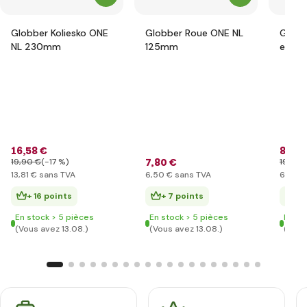
Globber Koliesko ONE
Globber Roue ONE NL
Globb
NL 230mm
125mm
ensem
prote
junior
pink
16
,58 €
8
,28 
7
,80 €
19
,90 €
(-17 %)
19
,90 
13
,81 €
sans TVA
6
,50 €
sans TVA
6
,90 €
+ 16 points
+ 7 points
+ 
En stock > 5 pièces
En stock > 5 pièces
En st
(Vous avez 13.08.)
(Vous avez 13.08.)
(Vous