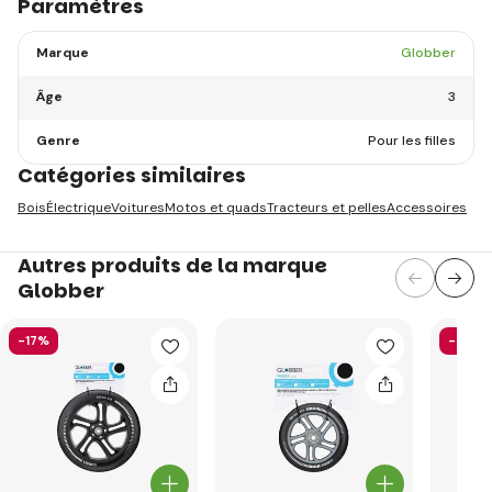
Paramètres
Marque
Globber
Âge
3
Genre
Pour les filles
Catégories similaires
Bois
Électrique
Voitures
Motos et quads
Tracteurs et pelles
Accessoires
Autres produits de la marque
Globber
-17%
-58%