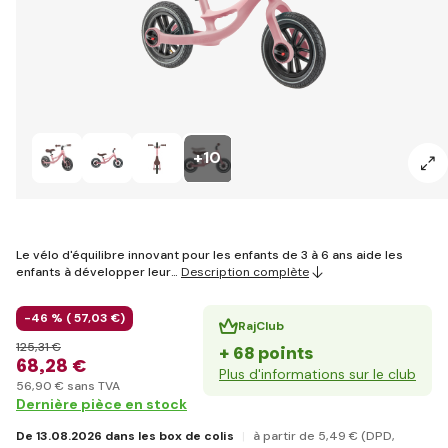
+10
Le vélo d'équilibre innovant pour les enfants de 3 à 6 ans aide les
enfants à développer leur…
Description complète
-46 % (
57
,03 €
)
RajClub
125
,31 €
+ 68 points
68
,28 €
Plus d'informations sur le club
56
,90 €
sans TVA
Dernière pièce en stock
De 13.08.2026 dans les box de colis
à partir de 5
,49 €
(DPD,