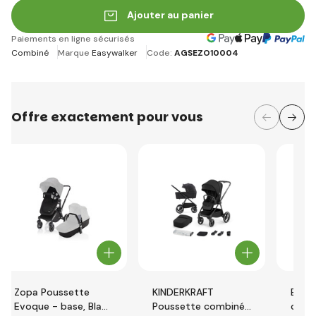
Ajouter au panier
Paiements en ligne sécurisés
Combiné
Marque
Easywalker
Code:
AGSEZO10004
Offre exactement pour vous
Zopa Poussette
KINDERKRAFT
ESPI
Evoque - base, Black
Poussette combinée
comb