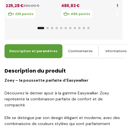
/ Black
Nea 2 en 1 Midnight
Life 
225
,28 €
486
,83 €
561
,
399
,00 €
Black
+ 225 points
+ 486 points
+ 
Description et paramètres
Commentaires
Informations 
Description du produit
Zoey – la poussette parfaite d'Easywalker
Découvrez le dernier ajout à la gamme Easywalker. Zoey
représente la combinaison parfaite de confort et de
compacité.
Elle se distingue par son design élégant et moderne, avec des
combinaisons de couleurs stylées qui sont parfaitement