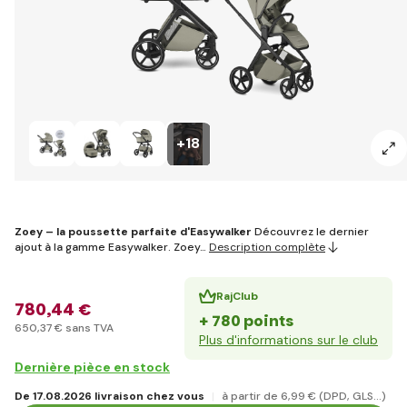
+18
Zoey – la poussette parfaite d'Easywalker
Découvrez le dernier
ajout à la gamme Easywalker. Zoey…
Description complète
RajClub
780
,44 €
+ 780 points
650
,37 €
sans TVA
Plus d'informations sur le club
Dernière pièce en stock
De 17.08.2026 livraison chez vous
à partir de 6
,99 €
(DPD, GLS...)