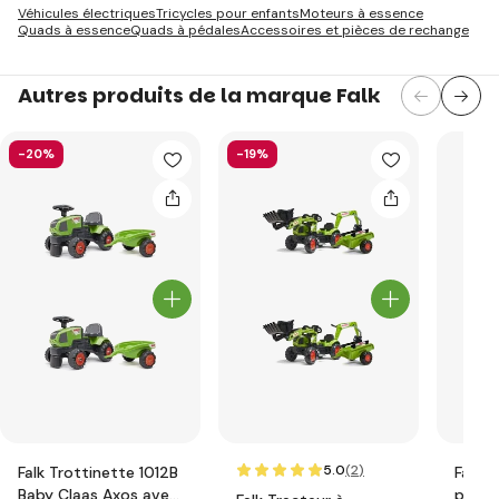
Véhicules électriques
Tricycles pour enfants
Moteurs à essence
Quads à essence
Quads à pédales
Accessoires et pièces de rechange
Autres produits de la marque Falk
-20%
-19%
5.0
(2
)
Falk Trottinette 1012B
Falk T
Baby Claas Axos avec
pédal