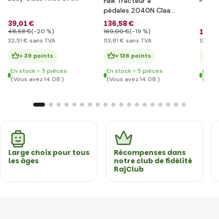
Falk Tracteur à
remorque
Holla
pédales 2040N Claas
remo
Arion 410 avec
39
,01 €
136
,58 €
chargeur, pelle et
157
,0
48
,68 €
(-20 %)
169
,00 €
(-19 %)
remorque
32
,51 €
sans TVA
113
,81 €
sans TVA
130
,83
+ 39 points
+ 136 points
+ 
En stock > 5 pièces
En stock > 5 pièces
En st
(Vous avez 14.08.)
(Vous avez 14.08.)
(Vous
Large choix pour tous
Récompenses dans
les âges
notre club de fidélité
RajClub