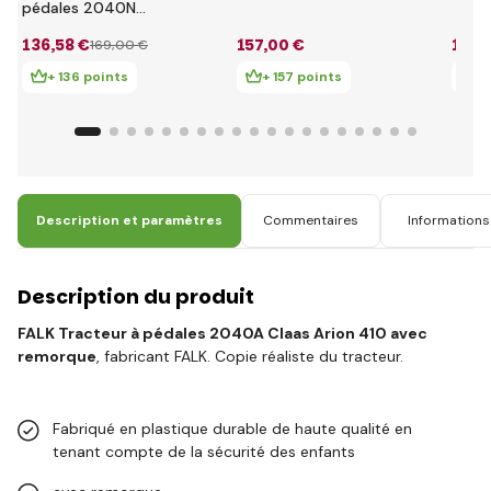
New Holland T8 avec
IH P
pédales 2040N
remorque
avec
Claas Arion 410 avec
136
,58 €
157
,00 €
167
,
169
,00 €
roug
chargeur, pelle et
remorque
+ 136 points
+ 157 points
+ 
Description et paramètres
Commentaires
Informations 
Description du produit
FALK Tracteur à pédales 2040A Claas Arion 410 avec
remorque
, fabricant FALK. Copie réaliste du tracteur.
Fabriqué en plastique durable de haute qualité en
tenant compte de la sécurité des enfants