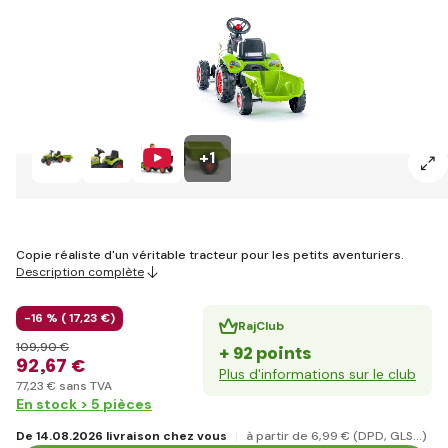
+1
Copie réaliste d'un véritable tracteur pour les petits aventuriers.
Description complète
-16 % (
17
,23 €
)
RajClub
109
,90 €
+ 92 points
92
,67 €
Plus d'informations sur le club
77
,23 €
sans TVA
En stock > 5 pièces
De 14.08.2026 livraison chez vous
à partir de 6
,99 €
(DPD, GLS...)