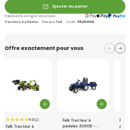
Ajouter au panier
Paiements en ligne sécurisés
Tracteurs à pédales
Marque
Falk
Code:
FA2040A
Offre exactement pour vous
5.0
(2)
Falk Tracteur à
Falk 
pédales 3090B -
péda
Falk Tracteur à