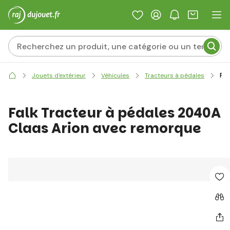
Fal
Jouets d'extérieur
Véhicules
Tracteurs à pédales
Falk Tracteur à pédales 2040A
Claas Arion avec remorque