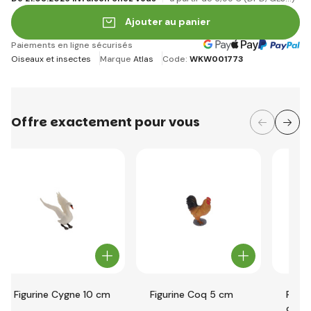
Ajouter au panier
Paiements en ligne sécurisés
Oiseaux et insectes
Marque
Atlas
Code:
WKW001773
Offre exactement pour vous
Figurine Cygne 10 cm
Figurine Coq 5 cm
Figur
cm