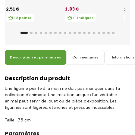
2
,51 €
1
,83 €
2
,51
+ 2 points
+ 1 indiquer
+ 
Description et paramètres
Commentaires
Informations 
Description du produit
Une figurine peinte à la main ne doit pas manquer dans ta
collection d'animaux. Une imitation unique d'un véritable
animal peut servir de jouet ou de pièce d'exposition. Les
figurines sont légères, étanches et presque incassables.
Taille : 7,5 cm
Paramètres