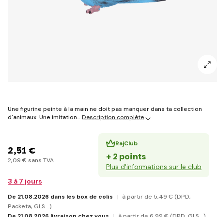
Une figurine peinte à la main ne doit pas manquer dans ta collection
d'animaux. Une imitation…
Description complète
RajClub
2
,51 €
+ 2 points
2
,09 €
sans TVA
Plus d'informations sur le club
3 à 7 jours
De 21.08.2026 dans les box de colis
à partir de 5
,49 €
(DPD,
Packeta, GLS...)
De 21.08.2026 livraison chez vous
à partir de 6
,99 €
(DPD, GLS...)