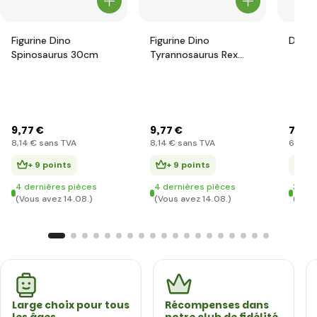
Figurine Dino
Figurine Dino
Dinos
Spinosaurus 30cm
Tyrannosaurus Rex
31cm
9
,77 €
9
,77 €
7
,23 
8
,14 €
sans TVA
8
,14 €
sans TVA
6
,02 €
+ 9 points
+ 9 points
+ 
4 dernières pièces
4 dernières pièces
3 der
(Vous avez 14.08.)
(Vous avez 14.08.)
(Vous
Large choix pour tous
Récompenses dans
les âges
notre club de fidélité