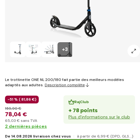
+3
Le trottinette ONE NL 200/180 fait partie des meilleurs modèles
adaptés aux adultes.
Description complète
-51 % (
81
,86 €
)
RajClub
159
,90 €
+ 78 points
78
,04 €
Plus d'informations sur le club
65
,03 €
sans TVA
2 dernières pièces
De 14.08.2026 livraison chez vous
à partir de 6
,99 €
(DPD, GLS...)