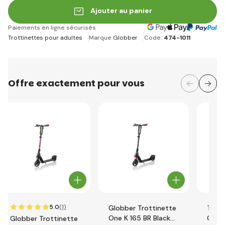
Ajouter au panier
Paiements en ligne sécurisés
Trottinettes pour adultes
Marque
Globber
Code:
474-1011
Offre exactement pour vous
5.0
(1)
Globber Trottinette
Trott
One K 165 BR Black
ONE K
Globber Trottinette