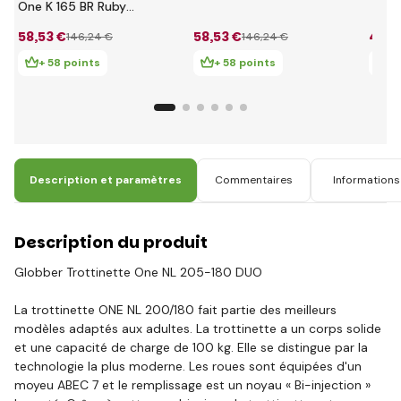
avec suspension
Whit
One K 165 BR Ruby
avant et frein,
suspe
avec suspension
58
,53 €
58
,53 €
48
,7
146
,24 €
146
,24 €
capacité 100kg
frein
avant et frein,
char
capacité 100kg
+ 58 points
+ 58 points
+ 
Description et paramètres
Commentaires
Informations 
Description du produit
Globber Trottinette One NL 205-180 DUO
La trottinette ONE NL 200/180 fait partie des meilleurs
modèles adaptés aux adultes. La trottinette a un corps solide
et une capacité de charge de 100 kg. Elle se distingue par la
technologie la plus moderne. Les roues sont équipées d'un
moyeu ABEC 7 et le remplissage est un noyau « Bi-injection »