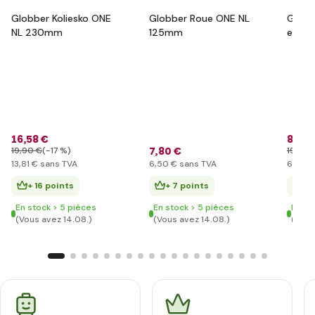
Globber Koliesko ONE
Globber Roue ONE NL
Globb
NL 230mm
125mm
ensem
prote
junior
pink
16
,58 €
8
,28 
7
,80 €
19
,90 €
(-17 %)
19
,90 
13
,81 €
sans TVA
6
,50 €
sans TVA
6
,90 €
+ 16 points
+ 7 points
+ 
En stock > 5 pièces
En stock > 5 pièces
En st
(Vous avez 14.08.)
(Vous avez 14.08.)
(Vous