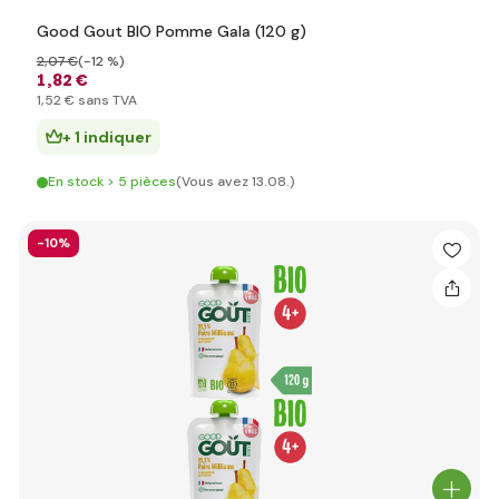
Good Gout BIO Pomme Gala (120 g)
2
,07 €
(-12 %)
1
,82 €
1
,52 €
sans TVA
+ 1 indiquer
En stock > 5 pièces
(Vous avez 13.08.)
-10%