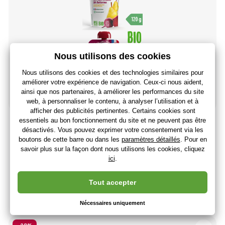
Good Gout BIO Poire Williams avec betterave rouge (120
g)
1
,92 €
1
,60 €
sans TVA
+ 1 indiquer
En stock > 5 pièces
(Vous avez 13.08.)