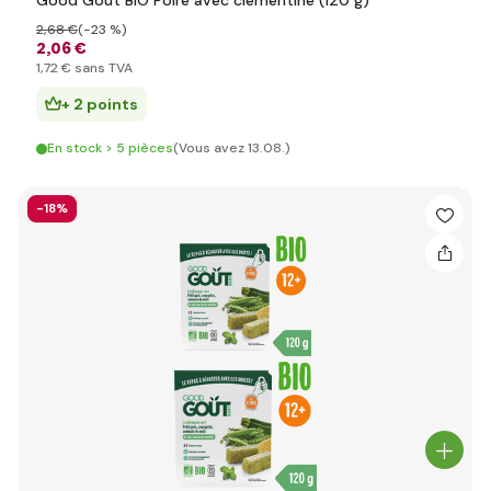
Good Gout BIO Poire avec clémentine (120 g)
2
,68 €
(-23 %)
2
,06 €
1
,72 €
sans TVA
+ 2 points
En stock > 5 pièces
(Vous avez 13.08.)
-18%