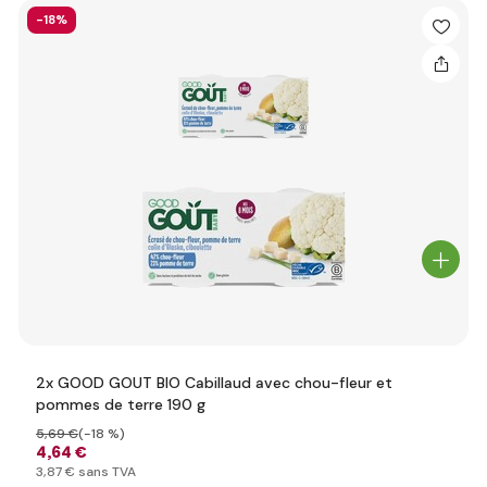
-18%
2x GOOD GOUT BIO Cabillaud avec chou-fleur et
pommes de terre 190 g
5
,69 €
(-18 %)
4
,64 €
3
,87 €
sans TVA