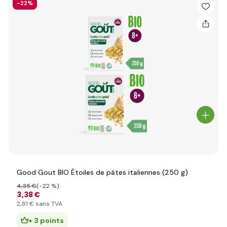
-22%
Good Gout BIO Étoiles de pâtes italiennes (250 g)
4
,35 €
(-22 %)
3
,38 €
2
,81 €
sans TVA
+ 3 points