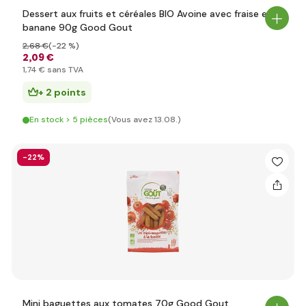
Dessert aux fruits et céréales BIO Avoine avec fraise et
banane 90g Good Gout
2
,68 €
(-22 %)
2
,09 €
1
,74 €
sans TVA
+ 2 points
En stock > 5 pièces
(Vous avez 13.08.)
-22%
Mini baguettes aux tomates 70g Good Gout