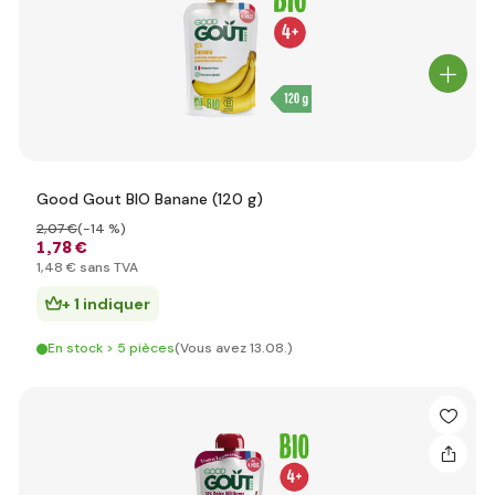
Good Gout BIO Banane (120 g)
2
,07 €
(-14 %)
1
,78 €
1
,48 €
sans TVA
+ 1 indiquer
En stock > 5 pièces
(Vous avez 13.08.)