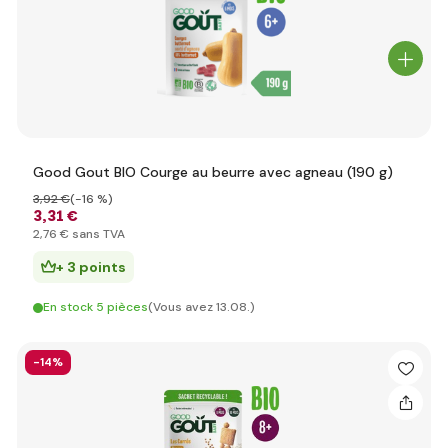
Good Gout BIO Courge au beurre avec agneau (190 g)
3
,92 €
(-16 %)
3
,31 €
2
,76 €
sans TVA
+ 3 points
En stock 5 pièces
(Vous avez 13.08.)
-14%