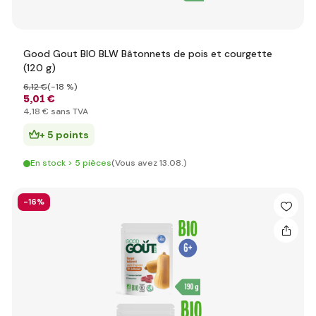
Good Gout BIO BLW Bâtonnets de pois et courgette
(120 g)
6
,12 €
(-18 %)
5
,01 €
4
,18 €
sans TVA
+ 5 points
En stock > 5 pièces
(Vous avez 13.08.)
-16%