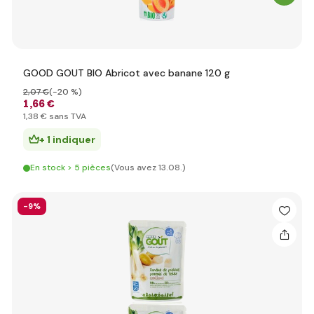
GOOD GOUT BIO Abricot avec banane 120 g
2
,07 €
(-20 %)
1
,66 €
1
,38 €
sans TVA
+ 1 indiquer
En stock > 5 pièces
(Vous avez 13.08.)
-9%