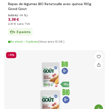
Repas de légumes BIO Ratatouille avec quinoa 190g
Good Gout
3
,92 €
(-14 %)
3
,38 €
2
,81 €
sans TVA
+ 3 points
En stock > 5 pièces
(Vous avez 13.08.)
-11%