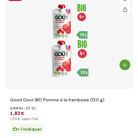
Good Gout BIO Pomme à la framboise (120 g)
2
,58 €
(-29 %)
1
,83 €
1
,53 €
sans TVA
+ 1 indiquer