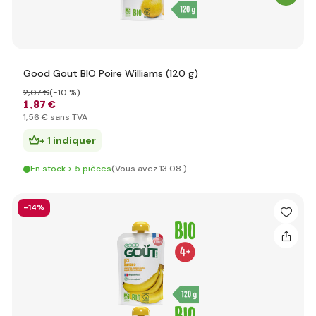
Good Gout BIO Poire Williams (120 g)
2
,07 €
(-10 %)
1
,87 €
1
,56 €
sans TVA
+ 1 indiquer
En stock > 5 pièces
(Vous avez 13.08.)
-14%