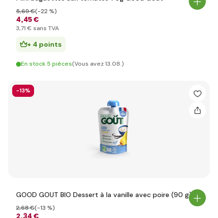
5
,69 €
(-22 %)
4
,45 €
3
,71 €
sans TVA
+ 4 points
En stock 5 pièces
(Vous avez 13.08.)
-13%
GOOD GOUT BIO Dessert à la vanille avec poire (90 g)
2
,68 €
(-13 %)
2
,34 €