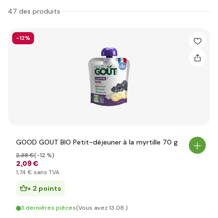
47 des produits
-12%
GOOD GOUT BIO Petit-déjeuner à la myrtille 70 g
2
,38 €
(-12 %)
2
,09 €
1
,74 €
sans TVA
+ 2 points
3 dernières pièces
(Vous avez 13.08.)