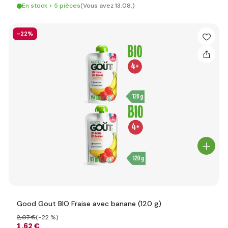
En stock > 5 pièces
(Vous avez 13.08.)
-22%
Good Gout BIO Fraise avec banane (120 g)
2
,07 €
(-22 %)
1
,62 €