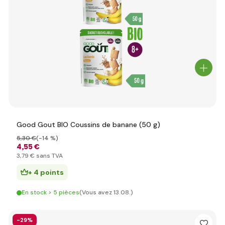
Good Gout BIO Coussins de banane (50 g)
5
,30 €
(-14 %)
4
,55 €
3
,79 €
sans TVA
+ 4 points
En stock > 5 pièces
(Vous avez 13.08.)
-29%