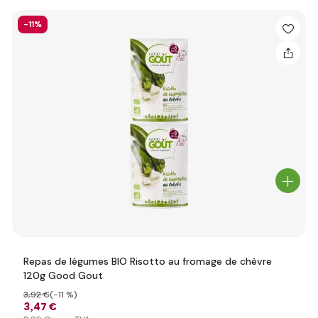
-11%
Repas de légumes BIO Risotto au fromage de chèvre
120g Good Gout
3
,92 €
(-11 %)
3
,47 €