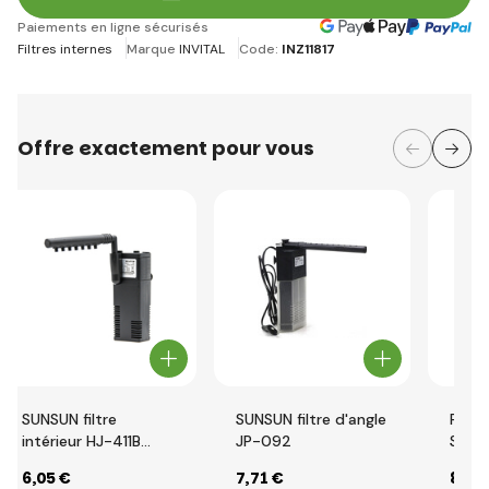
Paiements en ligne sécurisés
Filtres internes
Marque
INVITAL
Code:
INZ11817
Offre exactement pour vous
SUNSUN filtre
SUNSUN filtre d'angle
Filtre
intérieur HJ-411B
JP-092
SUNS
300 l/h
6
,05 €
7
,71 €
8
,62