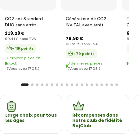
CO2 set Standard
Générateur de CO2
Ensem
DUO sans arrêt
INVITAL avec arrêt
CO2 a
nocturne avec
nocturne et bouteille
noctu
119
,29 €
63
,9
bouteille de 5l avec
de 2l
boutei
79
,90 €
99
,41 €
sans TVA
53
,32 
accessoires
G 3/4
66
,59 €
sans TVA
+ 119 points
+ 
+ 79 points
Dernière pièce en
Derni
stock
3 dernières pièces
stock
(Vous avez 17.08.)
(Vous avez 17.08.)
(Vous
Large choix pour tous
Récompenses dans
les âges
notre club de fidélité
RajClub