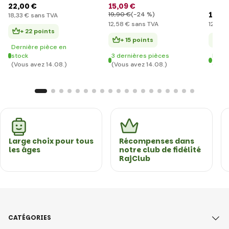
moyenne LEGO®
22
,00 €
15
,09 €
14
,9
19
,90 €
(-24 %)
18
,33 €
sans TVA
12
,58 €
sans TVA
12
,44 
+ 22 points
+ 15 points
+ 
Dernière pièce en
stock
3 dernières pièces
En st
(Vous avez 14.08.)
(Vous avez 14.08.)
(Vous
Large choix pour tous
Récompenses dans
les âges
notre club de fidélité
RajClub
CATÉGORIES