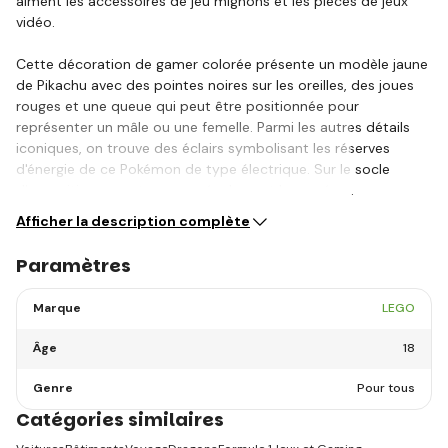
aiment les accessoires de jeu mignons et les pièces de jeux
vidéo.
Cette décoration de gamer colorée présente un modèle jaune
de Pikachu avec des pointes noires sur les oreilles, des joues
rouges et une queue qui peut être positionnée pour
représenter un mâle ou une femelle. Parmi les autres détails
iconiques, on trouve des éclairs symbolisant les réserves
d'énergie de ce Pokémon de type électrique. Sur le socle
d'exposition, vous trouverez également le numéro…
Afficher la description complète
Paramètres
Marque
LEGO
Âge
18
Genre
Pour tous
Catégories similaires