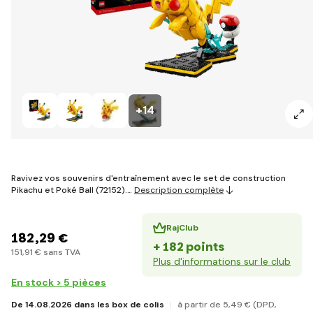
+14
Ravivez vos souvenirs d'entraînement avec le set de construction
Pikachu et Poké Ball (72152).…
Description complète
RajClub
182
,29 €
+ 182 points
151
,91 €
sans TVA
Plus d'informations sur le club
En stock > 5 pièces
De 14.08.2026 dans les box de colis
à partir de 5
,49 €
(DPD,