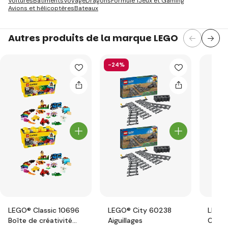
Voitures
Bâtiments
Voyage
Dragons
Formule 1
Jeux et Gaming
Avions et hélicoptères
Bateaux
Autres produits de la marque LEGO
-24%
LEGO® Classic 10696
LEGO® City 60238
LEGO®
Boîte de créativité
Aiguillages
Carre