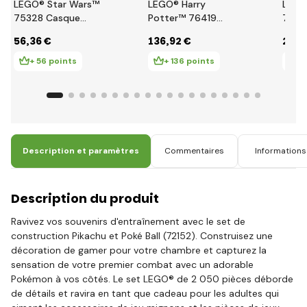
LEGO® Star Wars™
LEGO® Harry
LEGO
75328 Casque
Potter™ 76419
7645
Mandalorien
Château de
Poudl
56
,36 €
136
,92 €
206
,
Poudlard et ses
Princ
environs
+ 56 points
+ 136 points
+ 
Description et paramètres
Commentaires
Informations 
Description du produit
Ravivez vos souvenirs d'entraînement avec le set de
construction Pikachu et Poké Ball (72152). Construisez une
décoration de gamer pour votre chambre et capturez la
sensation de votre premier combat avec un adorable
Pokémon à vos côtés. Le set LEGO® de 2 050 pièces déborde
de détails et ravira en tant que cadeau pour les adultes qui