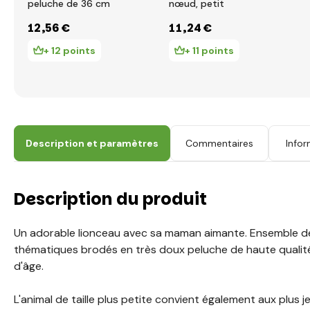
peluche de 36 cm
nœud, petit
12
,56 €
11
,24 €
+ 12 points
+ 11 points
Description et paramètres
Commentaires
Infor
Description du produit
Un adorable lionceau avec sa maman aimante. Ensemble d
thématiques brodés en très doux peluche de haute qualité
d'âge.
L'animal de taille plus petite convient également aux plus