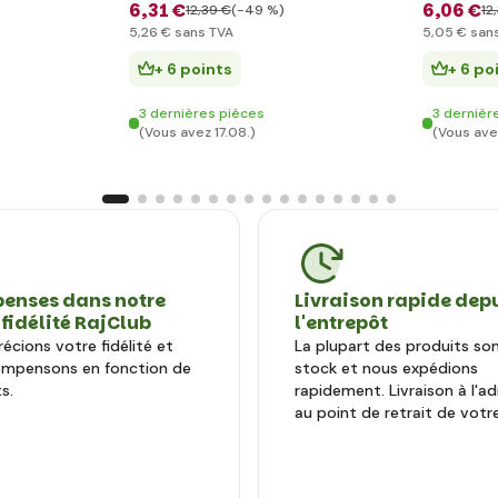
6
,31 €
6
,06 €
12
,39 €
(-49 %)
12
5
,26 €
sans TVA
5
,05 €
sans
+ 6 points
+ 6 po
3 dernières pièces
3 dernièr
(Vous avez 17.08.)
(Vous avez
enses dans notre
Livraison rapide dep
 fidélité RajClub
l'entrepôt
écions votre fidélité et
La plupart des produits so
ompensons en fonction de
stock et nous expédions
s.
rapidement. Livraison à l'a
au point de retrait de votre