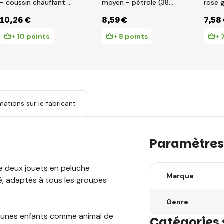
- coussin chauffant à
moyen - pétrole (38
rose 
la lavande
cm)
10
,26 €
8
,59 €
7
,58
+ 10 points
+ 8 points
+ 
mations sur le fabricant
Paramètres
e deux jouets en peluche
Marque
, adaptés à tous les groupes
Genre
 jeunes enfants comme animal de
Catégories 