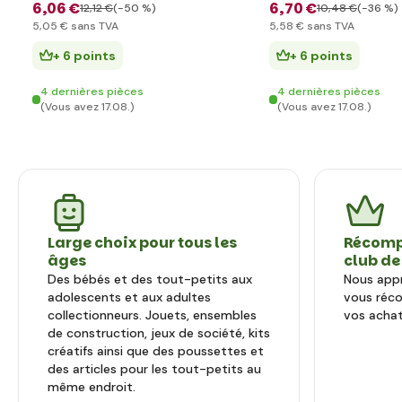
6
,06 €
6
,70 €
12
,12 €
(-50 %)
10
,48 €
(-36 %)
5
,05 €
sans TVA
5
,58 €
sans TVA
+ 6 points
+ 6 points
4 dernières pièces
4 dernières pièces
(Vous avez 17.08.)
(Vous avez 17.08.)
Large choix pour tous les
Récomp
âges
club de
Des bébés et des tout-petits aux
Nous appr
adolescents et aux adultes
vous réc
collectionneurs. Jouets, ensembles
vos achat
de construction, jeux de société, kits
créatifs ainsi que des poussettes et
des articles pour les tout-petits au
même endroit.