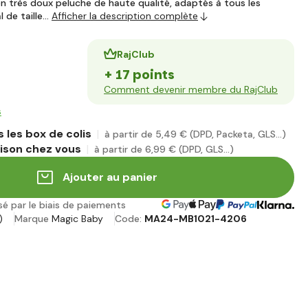
 très doux peluche de haute qualité, adaptés à tous les
l de taille…
Afficher la description complète
RajClub
+ 17 points
Comment devenir membre du RajClub
s
 les box de colis
à partir de 5
,49 €
(DPD, Packeta, GLS...)
aison chez vous
à partir de 6
,99 €
(DPD, GLS...)
Ajouter au panier
sé par le biais de paiements
)
Marque
Magic Baby
Code:
MA24-MB1021-4206