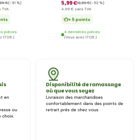
5
,99 €
,39 €
(-51 %)
12
,39 €
(-52 %)
 TVA
4
,99 €
sans TVA
ints
+ 5 points
es pièces
4 dernières pièces
 17.08.)
(Vous avez 17.08.)
uis
Disponibilité de ramassage
où que vous soyez
nt en
Livraison des marchandises
confortablement dans des points de
dresse ou
retrait près de chez vous.
 choix.