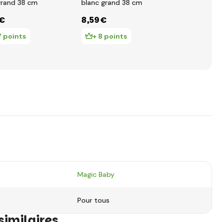
grand 38 cm
blanc grand 38 cm
Lumpinka en
carreaux, m
 €
8
,59 €
14
,84 €
cm
7 points
+ 8 points
+ 14 poi
Magic Baby
Pour tous
similaires