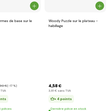
mes de base sur le
Woody Puzzle sur le plateau -
habillage
4
,58 €
,90 €
(-17 %)
 TVA
3
,81 €
sans TVA
ints
+ 4 points
5 pièces
Dernière pièce en stock