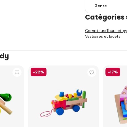
Genre
Catégories 
Compteurs
Tours et p
Vestiaires et lacets
ody
-22%
-17%