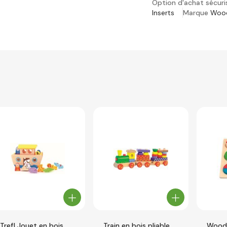
Option d'achat sécuri
Inserts
Marque
Woo
Trefl Jouet en bois
Train en bois pliable
Woody