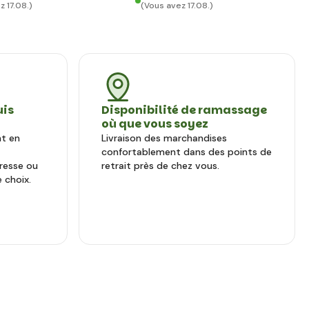
z 17.08.)
(Vous avez 17.08.)
uis
Disponibilité de ramassage
où que vous soyez
nt en
Livraison des marchandises
confortablement dans des points de
dresse ou
retrait près de chez vous.
 choix.