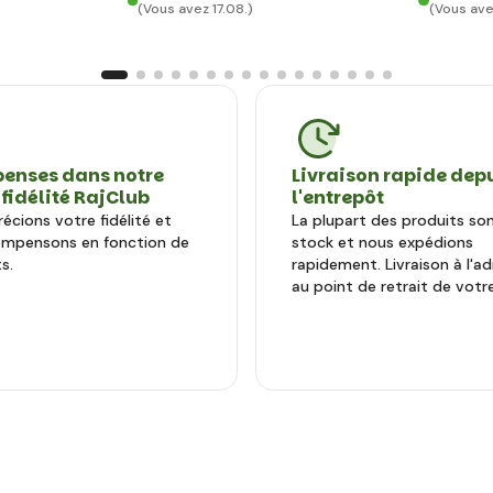
(Vous avez 17.08.)
(Vous ave
enses dans notre
Livraison rapide dep
 fidélité RajClub
l'entrepôt
écions votre fidélité et
La plupart des produits so
ompensons en fonction de
stock et nous expédions
s.
rapidement. Livraison à l'a
au point de retrait de votre