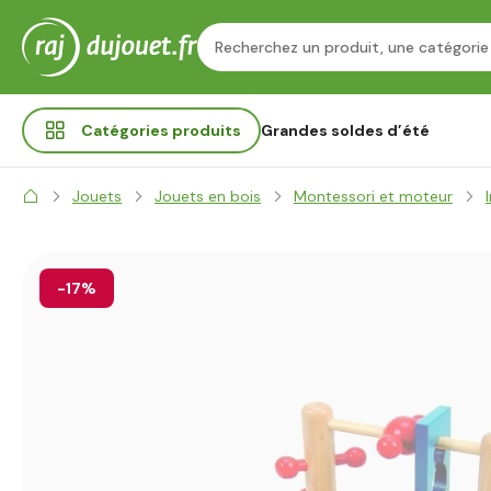
Catégories
produits
Grandes soldes d’été
Jouets
Jouets en bois
Montessori et moteur
-17%