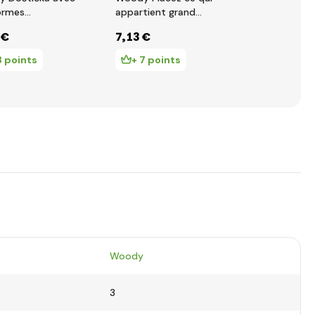
ormes
appartient grand
hexagonales
triques
(6x6)
à enfiler
 €
7
,13 €
9
,71 €
8 points
+ 7 points
+ 9 poin
Woody
3