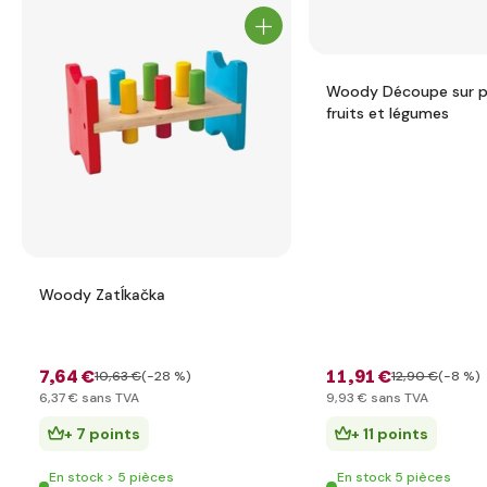
Woody Découpe sur p
fruits et légumes
Woody Zatĺkačka
7
,64 €
11
,91 €
10
,63 €
(-28 %)
12
,90 €
(-8 %)
6
,37 €
sans TVA
9
,93 €
sans TVA
+ 7 points
+ 11 points
En stock > 5 pièces
En stock 5 pièces