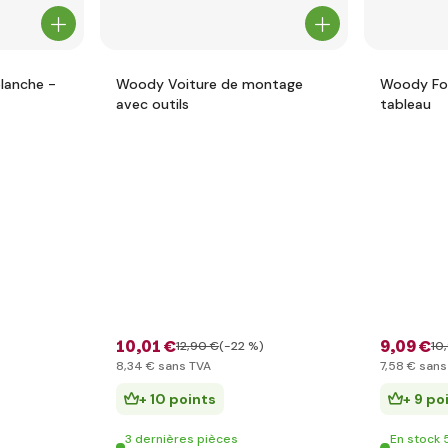
lanche -
Woody Voiture de montage
Woody For
avec outils
tableau
10
,01 €
9
,09 €
12
,90 €
(-22 %)
10
8
,34 €
sans TVA
7
,58 €
sans
+ 10 points
+ 9 po
3 dernières pièces
En stock 