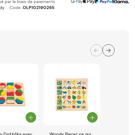
sé par le biais de paiements
dy
Code:
OLP102190265
 Doštička avec
Woody Placez ce qui
Hape Forme