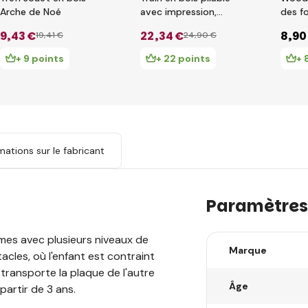
Arche de Noé
avec impression,
des f
lumière et son 90840
géomé
9
,43 €
22
,34 €
8
,90
19
,41 €
24
,90 €
+ 9 points
+ 22 points
+ 
mations sur le fabricant
Paramètres
rmes avec plusieurs niveaux de
Marque
acles, où l'enfant est contraint
 transporte la plaque de l'autre
Âge
partir de 3 ans.