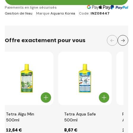
Paiements en ligne sécurisés
Gestion de l'eau
Marque
Aquario Korea
Code:
INZ08447
Offre exactement pour vous
Tetra Algu Min
Tetra Aqua Safe
Prod
500ml
500ml
Akvaj
nett
12
,64 €
8
,67 €
2
,86
aqua