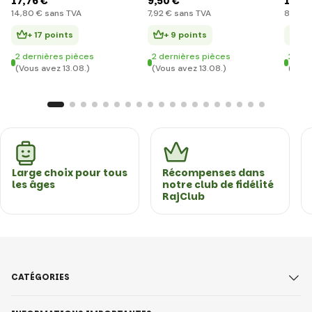
17
,76 €
9
,50 €
10
,2
14
,80 €
sans TVA
7
,92 €
sans TVA
8
,54 €
+ 17 points
+ 9 points
+ 
2 dernières pièces
2 dernières pièces
2 der
(Vous avez 13.08.)
(Vous avez 13.08.)
(Vous
Large choix pour tous
Récompenses dans
les âges
notre club de fidélité
RajClub
CATÉGORIES