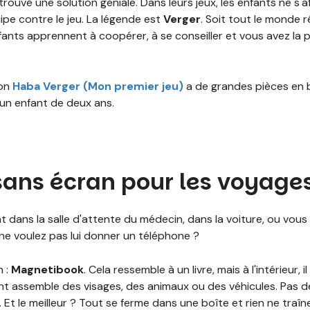
ouvé une solution géniale. Dans leurs jeux, les enfants ne s'a
ipe contre le jeu. La légende est
Verger
. Soit tout le monde r
ants apprennent à coopérer, à se conseiller et vous avez la paix 
ion
Haba Verger (Mon premier jeu)
a de grandes pièces en b
un enfant de deux ans.
 sans écran pour les voyage
 dans la salle d'attente du médecin, dans la voiture, ou vou
e voulez pas lui donner un téléphone ?
n :
Magnetibook
. Cela ressemble à un livre, mais à l'intérieur
ant assemble des visages, des animaux ou des véhicules. Pas d
Et le meilleur ? Tout se ferme dans une boîte et rien ne traîn