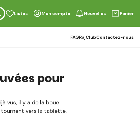
Listes
Mon compte
Nouvelles
Panier
FAQ
RajClub
Contactez-nous
rouvées pour
à vus, il y a de la boue
 tournent vers la tablette,