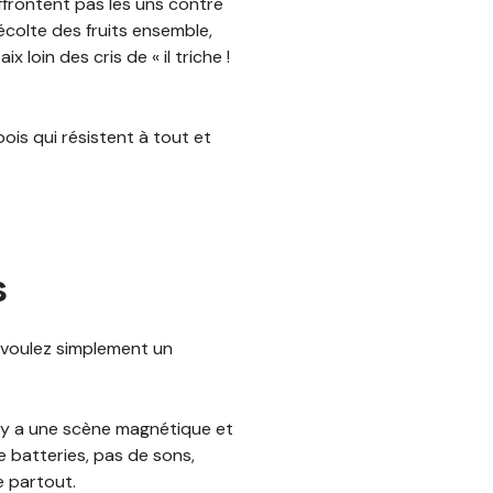
ffrontent pas les uns contre
écolte des fruits ensemble,
loin des cris de « il triche !
ois qui résistent à tout et
s
s voulez simplement un
, il y a une scène magnétique et
e batteries, pas de sons,
e partout.