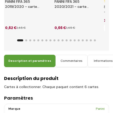
PANINI FIFA 365
PANINI FIFA 365
2019/2020 - cartes
2020/2021 - cartes
SÉRI
ADRENALYN
ADRENALYN
- ca
1
,24
0
,62 €
0
,66 €
1
,45 €
1
,45 €
+ 
Description et paramètres
Commentaires
Informations 
Description du produit
Cartes à collectionner. Chaque paquet contient 6 cartes.
Paramètres
Marque
Panini