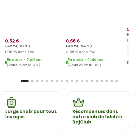
1
,21 
1
,45 €
0
,62 €
0
,66 €
1
,01 €
s
1
,45 €
(-57 %)
1
,45 €
(-54 %)
+ 
0
,52 €
sans TVA
0
,55 €
sans TVA
En stock > 5 pièces
En stock > 5 pièces
2 der
(Vous avez 18.08.)
(Vous avez 18.08.)
(Vous
Large choix pour tous
Récompenses dans
les âges
notre club de fidélité
RajClub