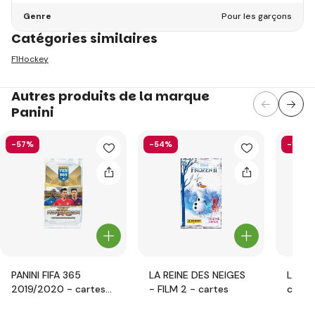
Genre
Pour les garçons
Catégories similaires
F1
Hockey
Autres produits de la marque
Panini
-57%
-54%
-17%
PANINI FIFA 365
LA REINE DES NEIGES
L.O.L.
2019/2020 - cartes
- FILM 2 - cartes
carte
ADRENALYN