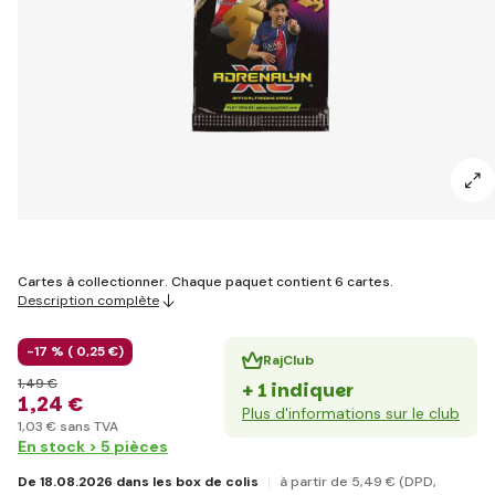
Cartes à collectionner. Chaque paquet contient 6 cartes.
Description complète
-17 % (
0
,25 €
)
RajClub
1
,49 €
+ 1 indiquer
1
,24 €
Plus d'informations sur le club
1
,03 €
sans TVA
En stock > 5 pièces
De 18.08.2026 dans les box de colis
à partir de 5
,49 €
(DPD,