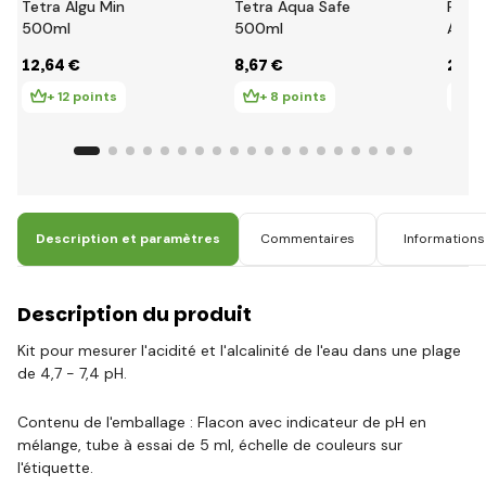
Tetra Algu Min
Tetra Aqua Safe
Prod
500ml
500ml
Akvaj
nett
12
,64 €
8
,67 €
2
,86
aqua
+ 12 points
+ 8 points
+ 
Description et paramètres
Commentaires
Informations 
Description du produit
Kit pour mesurer l'acidité et l'alcalinité de l'eau dans une plage
de 4,7 - 7,4 pH.
Contenu de l'emballage : Flacon avec indicateur de pH en
mélange, tube à essai de 5 ml, échelle de couleurs sur
l'étiquette.