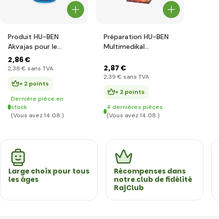
Produit HU-BEN
Préparation HU-BEN
Akvajas pour le
Multimedikal
nettoyage des
combinée Préparation
2
,86 €
aquariums 130ml
50ml
2
,87 €
2
,38 €
sans TVA
2
,39 €
sans TVA
+ 2 points
+ 2 points
Dernière pièce en
stock
4 dernières pièces
(Vous avez 14.08.)
(Vous avez 14.08.)
Large choix pour tous
Récompenses dans
les âges
notre club de fidélité
RajClub