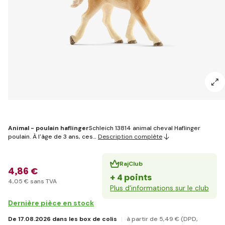
Animal - poulain haflinger
Schleich 13814 animal cheval Haflinger
poulain. À l'âge de 3 ans, ces…
Description complète
RajClub
4
,86 €
+ 4 points
4
,05 €
sans TVA
Plus d'informations sur le club
Dernière pièce en stock
De 17.08.2026 dans les box de colis
à partir de 5
,49 €
(DPD,