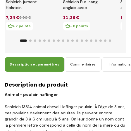
Schleich jument
Schleich Pur-sang
Schle
Holstein
anglais avec
avec
couverture
7
,24 €
11
,28 €
12
,8
9
,90 €
+ 7 points
+ 11 points
+ 
Description et paramètres
Commentaires
Informations 
Description du produit
Animal - poulain haflinger
Schleich 13814 animal cheval Haflinger poulain. À l'âge de 3 ans,
ces poulains deviennent des adultes. Ils peuvent encore
grandir de 3 à 6 cm jusqu'à 5 ans. On leur donne un nom dont
la première lettre correspond à celle du nom de la mère ou du