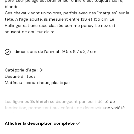
père. Leur pelage est brun et leur crinière est toujours claire,
blonde.
Ces chevaux sont unicolores, parfois avec des "marques" sur la
tête. À l'âge adulte, ils mesurent entre 138 et 155 cm. Le
Haflinger est une race classée comme poney. Le nez est
souvent de couleur claire.
dimensions de l'animal : 9,5 x 8,7 x 3,2 cm
Catégorie d'âge : 3+
Destiné à : tous
Matériau : caoutchouc, plastique
Les figurines
Schleich
se distinguent par leur fidélité de
fabrication, permettant aux enfants de découvrir une variété
d'animaux,…
Afficher la description complète