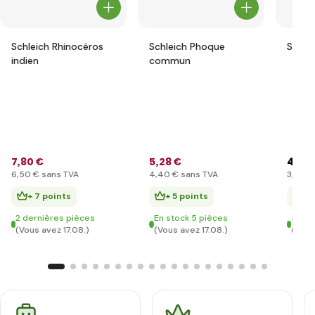
Schleich Rhinocéros
Schleich Phoque
Schle
indien
commun
7
,80 €
5
,28 €
4
,78 
6
,50 €
sans TVA
4
,40 €
sans TVA
3
,98 €
+ 7 points
+ 5 points
+ 
2 dernières pièces
En stock 5 pièces
4 der
(Vous avez 17.08.)
(Vous avez 17.08.)
(Vous