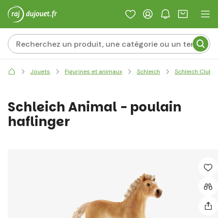
Jouets
Figurines et animaux
Schleich
Schleich Club d
Schleich Animal - poulain
haflinger