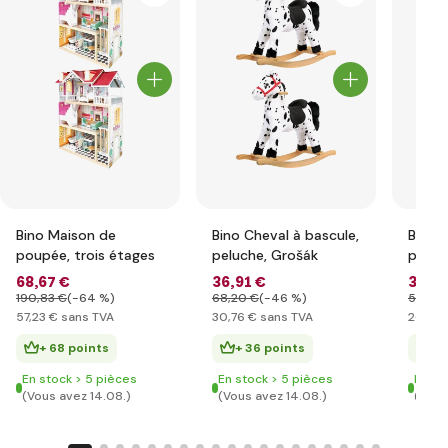
Bino Maison de
Bino Cheval à bascule,
Bino 
poupée, trois étages
peluche, Grošák
poupé
verte
68
,67 €
36
,91 €
31
,7
190
,83 €
(-64 %)
68
,20 €
(-46 %)
58
,44
57
,23 €
sans TVA
30
,76 €
sans TVA
26
,46
+ 68 points
+ 36 points
+ 
En stock > 5 pièces
En stock > 5 pièces
En st
(Vous avez 14.08.)
(Vous avez 14.08.)
(Vous