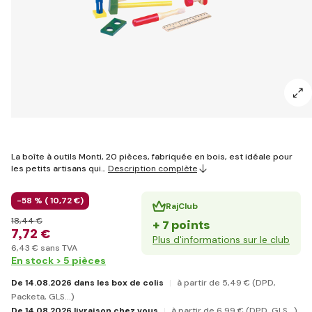
La boîte à outils Monti, 20 pièces, fabriquée en bois, est idéale pour
les petits artisans qui…
Description complète
-58 % (
10
,72 €
)
RajClub
18
,44 €
+ 7 points
7
,72 €
Plus d'informations sur le club
6
,43 €
sans TVA
En stock > 5 pièces
De 14.08.2026 dans les box de colis
à partir de 5
,49 €
(DPD,
Packeta, GLS...)
De 14.08.2026 livraison chez vous
à partir de 6
,99 €
(DPD, GLS...)