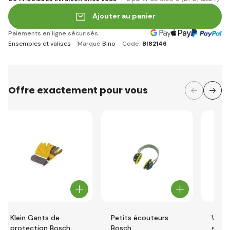
Ajouter au panier
Paiements en ligne sécurisés
Ensembles et valises
Marque
Bino
Code:
BI82146
Offre exactement pour vous
Klein Gants de
Petits écouteurs
Wood
protection Bosch
Bosch
simp