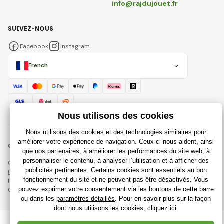
info@rajdujouet.fr
SUIVEZ-NOUS
Facebook
Instagram
French
© 2018 - 2026 Rajdujouet.fr, Tous droits réservés
Cette page est protégée par reCAPTCHA et s'appliquent
Règles de protection des données personnelles
sociétés Google et
leur
Conditions contractuelles
.
Création de boutiques en ligne performantes à partir de
RIESENIA