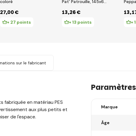
coloré
Pat' Patrouille, 145x60
Peppa
cm
27
,00 €
13
,26 €
13
,1
+ 27 points
+ 13 points
+ 
mations sur le fabricant
Paramètres
ts fabriquée en matériau PES
Marque
ivertissement aux plus petits et
ser de l'espace.
Âge