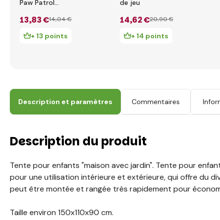
Paw Patrol
de jeu
75x75x90cm
13
,83 €
14
,62 €
14
,04 €
20
,90 €
+ 13 points
+ 14 points
Description et paramètres
Commentaires
Infor
Description du produit
Tente pour enfants "maison avec jardin". Tente pour enfan
pour une utilisation intérieure et extérieure, qui offre du d
peut être montée et rangée très rapidement pour économi
Taille environ 150x110x90 cm.