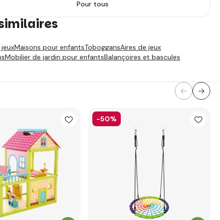
Pour tous
similaires
 jeux
Maisons pour enfants
Toboggans
Aires de jeux
ns
Mobilier de jardin pour enfants
Balançoires et bascules
-50%