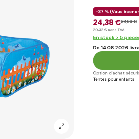
-37 % (
Vous écono
24
,38 €
38
,93 €
20
,32 €
sans TVA
En stock > 5 pièce
De 14.08.2026 livr
Option d'achat sécuri
Tentes pour enfants