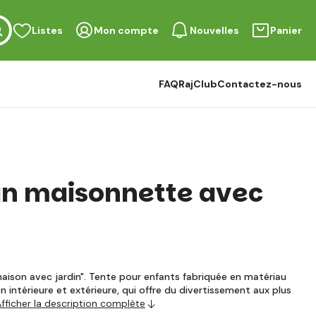
Listes
Mon compte
Nouvelles
Panier
FAQ
RajClub
Contactez-nous
an maisonnette avec
aison avec jardin". Tente pour enfants fabriquée en matériau
on intérieure et extérieure, qui offre du divertissement aux plus
fficher la description complète