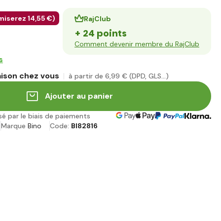
miserez
14
,55 €
)
RajClub
+ 24 points
Comment devenir membre du RajClub
s
aison chez vous
à partir de 6
,99 €
(DPD, GLS...)
Ajouter au panier
sé par le biais de paiements
Marque
Bino
Code:
BI82816