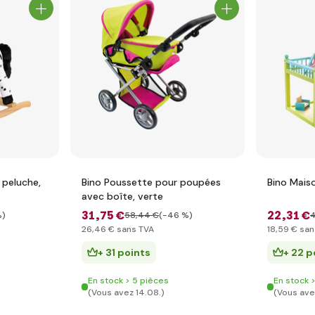
 peluche,
Bino Poussette pour poupées
Bino Mais
avec boîte, verte
31
,75 €
22
,31 €
%)
58
,44 €
(-46 %)
26
,46 €
sans TVA
18
,59 €
san
+ 31 points
+ 22 p
En stock > 5 pièces
En stock 
(Vous avez 14.08.)
(Vous ave