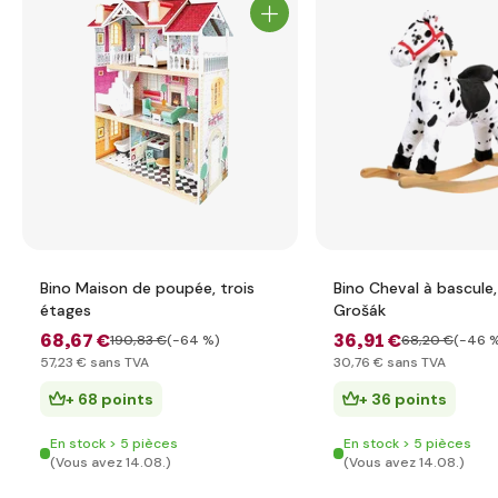
Bino Maison de poupée, trois
Bino Cheval à bascule,
étages
Grošák
68
,67 €
36
,91 €
190
,83 €
(-64 %)
68
,20 €
(-46 
57
,23 €
sans TVA
30
,76 €
sans TVA
+ 68 points
+ 36 points
En stock > 5 pièces
En stock > 5 pièces
(Vous avez 14.08.)
(Vous avez 14.08.)