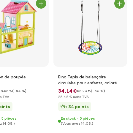
on de poupée
Bino Tapis de balançoire
circulaire pour enfants, coloré
34
,14 €
48
,68 €
(-54 %)
68
,20 €
(-50 %)
s TVA
28
,45 €
sans TVA
oints
+ 34 points
> 5 pièces
En stock > 5 pièces
z 14.08.)
(Vous avez 14.08.)