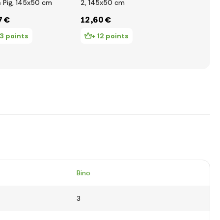
 Pig, 145x50 cm
2, 145x50 cm
multicolore
7 €
12
,60 €
110
,93 €
13 points
+ 12 points
+ 110 po
Bino
3