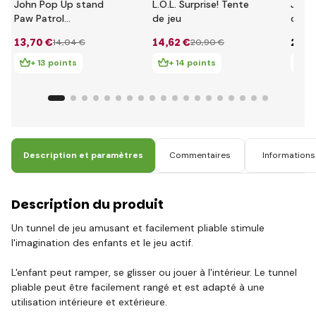
John Pop Up stand
L.O.L. Surprise! Tente
John 
Paw Patrol
de jeu
color
75x75x90cm
13
,70 €
14
,62 €
27
,0
14
,04 €
20
,90 €
+ 13 points
+ 14 points
+ 
Description et paramètres
Commentaires
Informations 
Description du produit
Un tunnel de jeu amusant et facilement pliable stimule
l'imagination des enfants et le jeu actif.
L'enfant peut ramper, se glisser ou jouer à l'intérieur. Le tunnel
pliable peut être facilement rangé et est adapté à une
utilisation intérieure et extérieure.