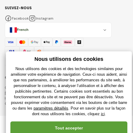
SUIVEZ-NOUS
Facebook
Instagram
French
© 2018 - 2026 Rajdujouet.fr, Tous droits réservés
Cette page est protégée par reCAPTCHA et s'appliquent
Règles de protection des données personnelles
sociétés Google et
leur
Conditions contractuelles
.
Création de boutiques en ligne performantes à partir de
RIESENIA