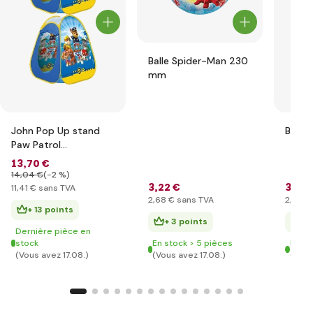
Balle Spider-Man 230
mm
John Pop Up stand
Balle
Paw Patrol
75x75x90cm
13
,70 €
14
,04 €
(-2 %)
3
,22 €
3
,07 
11
,41 €
sans TVA
2
,68 €
sans TVA
2
,56 €
+ 13 points
+ 3 points
+ 
Dernière pièce en
stock
En stock > 5 pièces
En st
(Vous avez 17.08.)
(Vous avez 17.08.)
(Vous