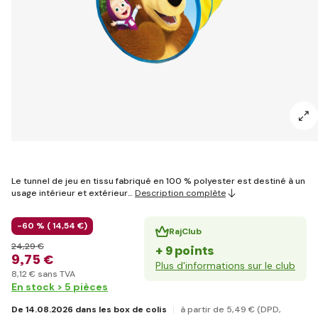
Le tunnel de jeu en tissu fabriqué en 100 % polyester est destiné à un
usage intérieur et extérieur…
Description complète
-60 % (
14
,54 €
)
RajClub
24
,29 €
+ 9 points
9
,75 €
Plus d'informations sur le club
8
,12 €
sans TVA
En stock > 5 pièces
De 14.08.2026 dans les box de colis
à partir de 5
,49 €
(DPD,