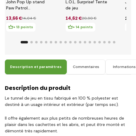
John Pop Up stand
L.O.L. Surprise! Tente
John 
Paw Patrol
de jeu
color
75x75x90cm
13
,66 €
14
,62 €
27
,0
14
,04 €
20
,90 €
+ 13 points
+ 14 points
+ 
Description et paramètres
Commentaires
Informations 
Description du produit
Le tunnel de jeu en tissu fabriqué en 100 % polyester est
destiné à un usage intérieur et extérieur (par temps sec).
Il offre également aux plus petits de nombreuses heures de
plaisir dans les cachettes et les abris, et peut être monté et
démonté très rapidement.