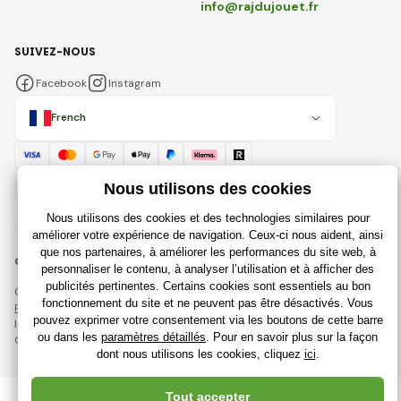
info@rajdujouet.fr
SUIVEZ-NOUS
Facebook
Instagram
French
© 2018 - 2026 Rajdujouet.fr, Tous droits réservés
Cette page est protégée par reCAPTCHA et s'appliquent
Règles de protection des données personnelles
sociétés Google et
leur
Conditions contractuelles
.
Création de boutiques en ligne performantes à partir de
RIESENIA