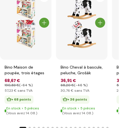
Bino Maison de
Bino Cheval à bascule,
Bino 
poupée, trois étages
peluche, Grošák
poupé
verte
68
,67 €
36
,91 €
31
,7
190
,83 €
(-64 %)
68
,20 €
(-46 %)
58
,44
57
,23 €
sans TVA
30
,76 €
sans TVA
26
,46
+ 68 points
+ 36 points
+ 
En stock > 5 pièces
En stock > 5 pièces
En st
(Vous avez 14.08.)
(Vous avez 14.08.)
(Vous