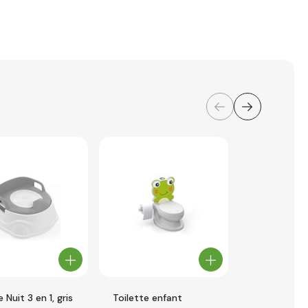
 Nuit 3 en 1, gris
Toilette enfant
Toilette po