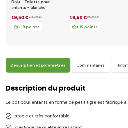
Dolu - Toilette pour
enfants - blanche
19
,50 €
19
,50 €
28
,20 €
25
,27 €
+ 19 points
+ 19 points
Description et paramètres
Commentaires
Infor
Description du produit
Le pot pour enfants en forme de petit tigre est fabriqué à
stable et très confortable
plastique de qualité et résistant