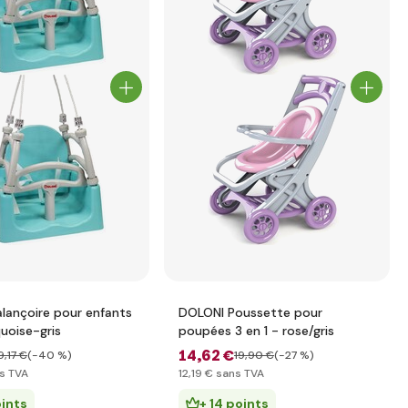
lançoire pour enfants
DOLONI Poussette pour
quoise-gris
poupées 3 en 1 - rose/gris
14
,62 €
9
,17 €
(-40 %)
19
,90 €
(-27 %)
s TVA
12
,19 €
sans TVA
oints
+ 14 points