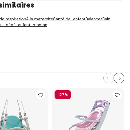
similaires
de respiration
À la maternité
Santé de l'enfant
Balances
Bain
ins bébé-enfant-maman
-27%