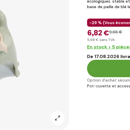
écologiques. stable et
base de paille de blé 
-29 % (
Vous écono
6
,82 €
9
,66 €
5
,68 €
sans TVA
En stock > 5 pièce
De 17.08.2026 livr
Option d'achat sécuri
Pot-cuvette et access