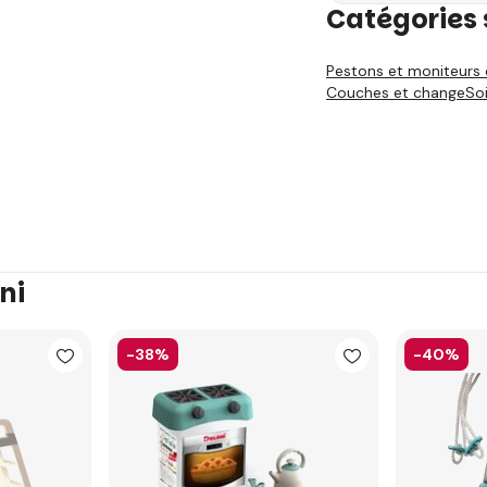
Catégories 
Pestons et moniteurs 
Couches et change
So
ni
-38%
-40%