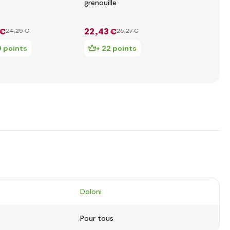
grenouille
tigre
 €
22
,43 €
21
,45 €
24
,29 €
25
,27 €
25
9 points
+ 22 points
+ 21 poi
Doloni
Pour tous