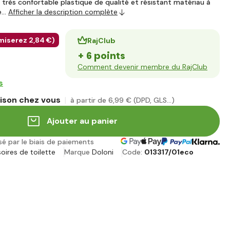
 très confortable plastique de qualité et résistant matériau à
le…
Afficher la description complète
miserez
2
,84 €
)
RajClub
+ 6 points
Comment devenir membre du RajClub
s
aison chez vous
à partir de 6
,99 €
(DPD, GLS...)
Ajouter au panier
sé par le biais de paiements
oires de toilette
Marque
Doloni
Code:
013317/01eco