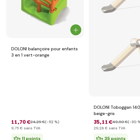
DOLONI balançoire pour enfants
3 en 1 vert-orange
DOLONI Toboggan 14
beige-gris
11
,70 €
35
,11 €
24
,29 €
(-52 %)
49
,90 €
(-30 
9
,75 €
sans TVA
29
,26 €
sans TVA
+ 11 points
+ 35 points