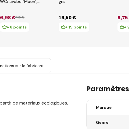
WC/lavabo "Moon",
gris
Blanc
6
,98 €
19
,50 €
9
,75
7
,15 €
+ 6 points
+ 19 points
+ 
mations sur le fabricant
Paramètres
 partir de matériaux écologiques.
Marque
Genre