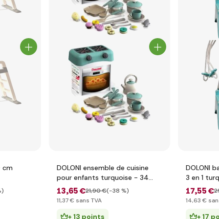
0 cm
DOLONI ensemble de cuisine
DOLONI ba
pour enfants turquoise - 34
3 en 1 tur
pièces accessoires 28cm x
13
,65 €
17
,55 €
%)
21
,90 €
(-38 %)
2
19,5cm x 31,5cm
11
,37 €
sans TVA
14
,63 €
san
+ 13 points
+ 17 p