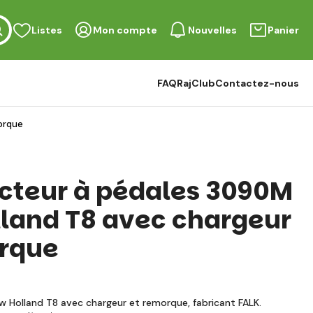
Listes
Mon compte
Nouvelles
Panier
FAQ
RajClub
Contactez-nous
orque
acteur à pédales 3090M
land T8 avec chargeur
rque
w Holland T8 avec chargeur et remorque, fabricant FALK.