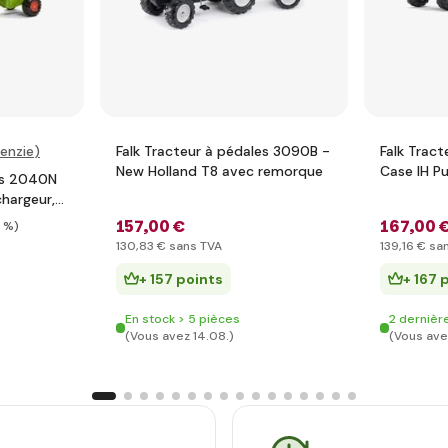
enzie
)
Falk Tracteur à pédales 3090B -
Falk Trac
New Holland T8 avec remorque
Case IH 
les 2040N
remorque 
chargeur,
157
,00 €
167
,00 
9 %)
130
,83 €
sans TVA
139
,16 €
san
+ 157 points
+ 167 
En stock > 5 pièces
2 dernièr
(Vous avez 14.08.)
(Vous ave