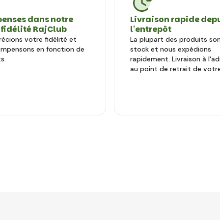
enses dans notre
Livraison rapide dep
 fidélité RajClub
l'entrepôt
écions votre fidélité et
La plupart des produits so
ompensons en fonction de
stock et nous expédions
s.
rapidement. Livraison à l'a
au point de retrait de votre