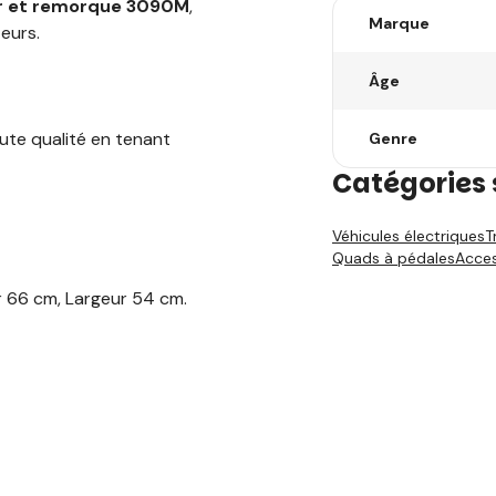
ur et remorque 3090M
,
Marque
teurs.
Âge
ute qualité en tenant
Genre
Catégories 
Véhicules électriques
T
Quads à pédales
Acces
 66 cm, Largeur 54 cm.