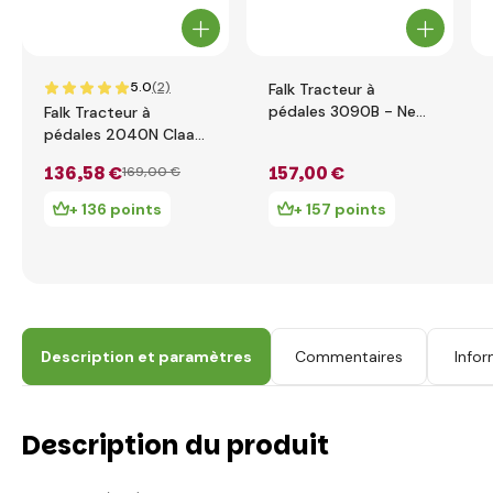
5.0
(2)
Falk Tracteur à
pédales 3090B - New
Falk Tracteur à
Holland T8 avec
pédales 2040N Claas
remorque
Arion 410 avec
136
,58 €
157
,00 €
169
,00 €
chargeur, pelle et
remorque
+ 136 points
+ 157 points
Description et paramètres
Commentaires
Infor
Description du produit