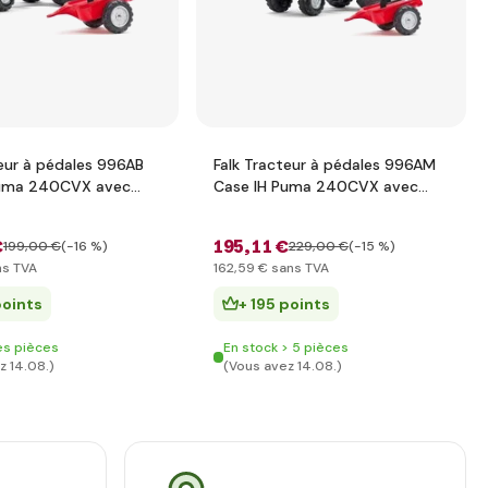
teur à pédales 996AB
Falk Tracteur à pédales 996AM
Puma 240CVX avec
Case IH Puma 240CVX avec
- rouge
chargeur et remorque
€
195
,11 €
199
,00 €
(-16 %)
229
,00 €
(-15 %)
s TVA
162
,59 €
sans TVA
points
+ 195 points
es pièces
En stock > 5 pièces
z 14.08.)
(Vous avez 14.08.)