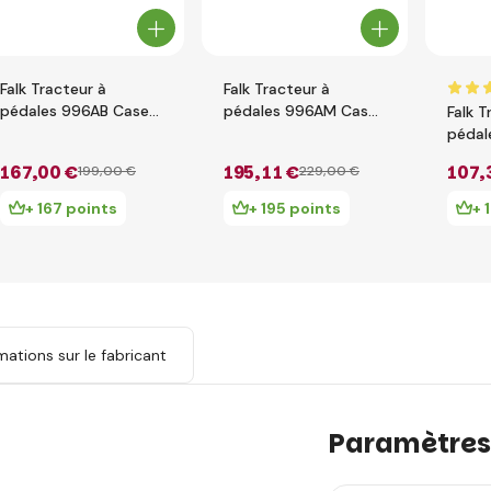
Falk Tracteur à
Falk Tracteur à
pédales 996AB Case
pédales 996AM Case
Falk T
IH Puma 240CVX
IH Puma 240CVX
péda
avec remorque -
avec chargeur et
Claas
167
,00 €
195
,11 €
107
,
199
,00 €
229
,00 €
rouge
remorque
charg
- vert
+ 167 points
+ 195 points
+ 
mations sur le fabricant
Paramètres