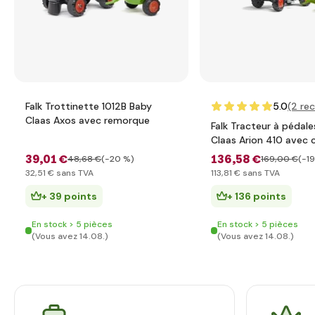
Falk Trottinette 1012B Baby
5.0
(2
rec
Claas Axos avec remorque
Falk Tracteur à péda
Claas Arion 410 avec 
pelle et remorque
39
,01 €
136
,58 €
48
,68 €
(-20 %)
169
,00 €
(-1
32
,51 €
sans TVA
113
,81 €
sans TVA
+ 39 points
+ 136 points
En stock > 5 pièces
En stock > 5 pièces
(Vous avez 14.08.)
(Vous avez 14.08.)