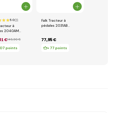
5.0
(1)
Falk Tracteur à
Falk Tracteu
pédales 2031AB
pédales 20
racteur à
SuperCharger avec
Tractor ave
les 2040AM
remorque et capot
remorque e
 Arion 410 avec
31 €
77
,95 €
83
,00 €
149
,90 €
99
ouvrant
ouvrant - v
eur et remorque
107 points
+ 77 points
+ 83 po