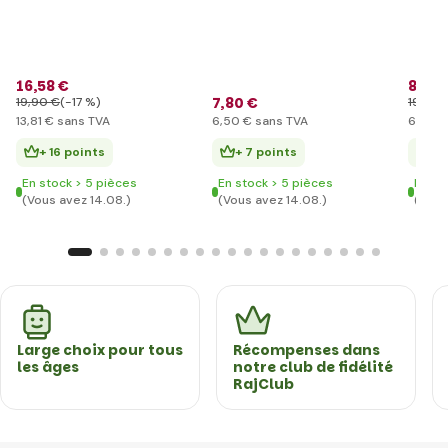
16
,58 €
8
,28 
7
,80 €
19
,90 €
(-17 %)
19
,90 
13
,81 €
sans TVA
6
,50 €
sans TVA
6
,90 €
+ 16 points
+ 7 points
+ 
En stock > 5 pièces
En stock > 5 pièces
En st
(Vous avez 14.08.)
(Vous avez 14.08.)
(Vous
Large choix pour tous
Récompenses dans
les âges
notre club de fidélité
RajClub