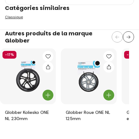
Catégories similaires
Classique
Autres produits de la marque
Globber
-17%
-58%
Globber Koliesko ONE
Globber Roue ONE NL
Globb
NL 230mm
125mm
ensem
prote
junior
pink