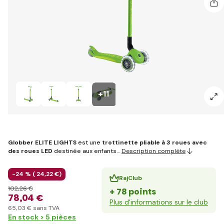
+11
Globber ELITE LIGHTS
est une
trottinette pliable à 3 roues avec
des roues LED
destinée aux enfants…
Description complète
-24 % (
24
,22 €
)
RajClub
102
,26 €
+ 78 points
78
,04 €
Plus d'informations sur le club
65
,03 €
sans TVA
En stock > 5 pièces