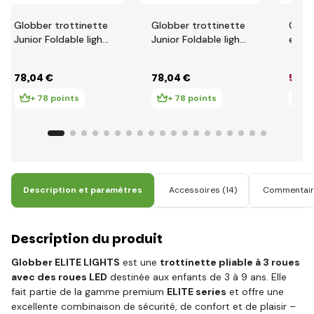
Globber trottinette
Globber trottinette
Globb
Junior Foldable lights
Junior Foldable lights
enfan
Ecologic - Pistachio
Ecologic - Berry
- Pri
Roue
78
,04 €
78
,04 €
58
,5
Bleu 
+ 78 points
+ 78 points
+ 
Description et paramètres
Accessoires
(14)
Commentair
Description du produit
Globber ELITE LIGHTS
est une
trottinette pliable à 3 roues
avec des roues LED
destinée aux enfants de 3 à 9 ans. Elle
fait partie de la gamme premium
ELITE series
et offre une
excellente combinaison de sécurité, de confort et de plaisir –