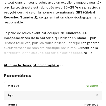
le tout dans un seul produit avec un excellent rapport qualité-
prix. La trottinette est fabriquée avec
25–28 % de plastique
recyclé
certifié selon la norme internationale
GRS (Global
Recycled Standard)
, ce qui en fait un choix écologiquement
responsable.
La paire de roues avant est équipée de
lumières LED
indépendantes de la batterie
qui brillent en
blanc
– plus
l'enfant roule vite, plus les roues brillent. L'énergie est générée
exclusivement de manière cinétique par le mouvement de la
trottinette, donc
aucune batterie n'est nécessaire
. Le
système de…
Afficher la description complète
Paramètres
Marque
Globber
Âge
3
Genre
Pour tous