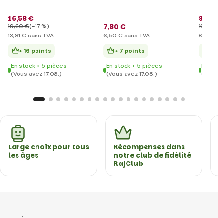
16
,58 €
8
,28 
7
,80 €
19
,90 €
(-17 %)
19
,90 
13
,81 €
sans TVA
6
,50 €
sans TVA
6
,90 €
+ 16 points
+ 7 points
+ 
En stock > 5 pièces
En stock > 5 pièces
En st
(Vous avez 17.08.)
(Vous avez 17.08.)
(Vous
Large choix pour tous
Récompenses dans
les âges
notre club de fidélité
RajClub