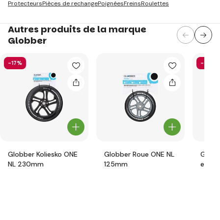
Protecteurs
Pièces de rechange
Poignées
Freins
Roulettes
Autres produits de la marque
Globber
-17%
-58%
Globber Koliesko ONE
Globber Roue ONE NL
Globb
NL 230mm
125mm
ensem
prote
junior
pink