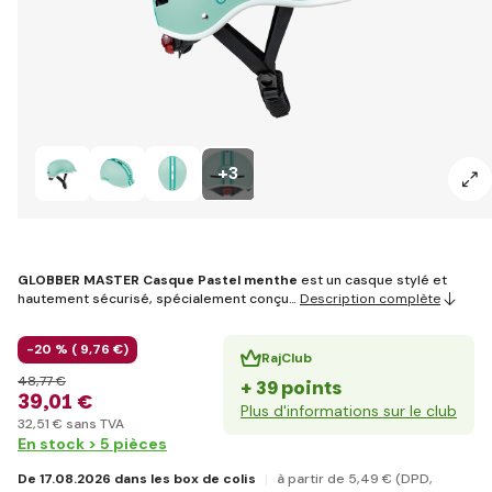
+3
GLOBBER MASTER Casque Pastel menthe
est un casque stylé et
hautement sécurisé, spécialement conçu…
Description complète
-20 % (
9
,76 €
)
RajClub
48
,77 €
+ 39 points
39
,01 €
Plus d'informations sur le club
32
,51 €
sans TVA
En stock > 5 pièces
De 17.08.2026 dans les box de colis
à partir de 5
,49 €
(DPD,