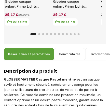
Globber casque
Globber casque
Glob
enfant Primo Lights
enfant Primo Lights
enfan
XS/S ( 48-53CM )
XS/S ( 48-53CM )
XXS/
29
,17 €
29
,17 €
34
,0
29
,99 €
Bleu Marine
Fuchsia
Deep
+ 29 points
+ 29 points
+ 
Description et paramètres
Commentaires
Informations 
Description du produit
GLOBBER MASTER Casque Pastel menthe
est un casque
stylé et hautement sécurisé, spécialement conçu pour les
jeunes utilisateurs de trottinettes, de vélos et de patins à
roulettes. Ce modèle combine une protection maximale, un
confort optimal et un design pastel moderne, garantissant la
sécurité des enfants lors de leurs aventures quotidiennes.