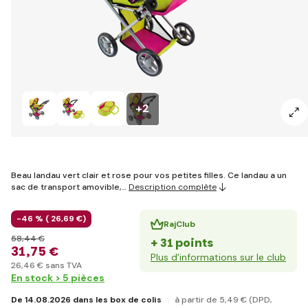
+2
Beau landau vert clair et rose pour vos petites filles. Ce landau a un
sac de transport amovible,…
Description complète
-46 % (
26
,69 €
)
RajClub
58
,44 €
+ 31 points
31
,75 €
Plus d'informations sur le club
26
,46 €
sans TVA
En stock > 5 pièces
De 14.08.2026 dans les box de colis
à partir de 5
,49 €
(DPD,