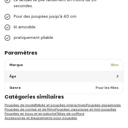
secondes.
Pour des poupées jusqu'à 40 cm
lit amovible
pratiquement pliable
Paramètres
Marque
Bino
Âge
3
Genre
Pour les filles
Catégories similaires
Poupées de mode
Bébés et poupées interactives
Poupées espagnoles
Poupées de contes et de films
Poupées classiques et mini poupées
Poupées en tissu et en peluche
Têtes de coiffure
Accessoires et équipements pour poupées