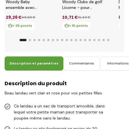
Woody Baby
Woody Clubs de golf
DeCu
ensemble avec
Licorne - pour
Pouss
poussette
poupées
pour 
29
,26 €
10
,71 €
84
,6
48
,68 €
16
,49 €
avec
Colle
+ 29 points
+ 10 points
+ 
Description et paramètres
Commentaires
Informations 
Description du produit
Beau landau vert clair et rose pour vos petites filles.
Ce landau a un sac de transport amovible, dans
lequel votre petite maman peut transporter sa
poupée même sans le landau.
Le landau se plie facilement en moins de 20