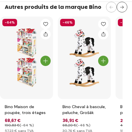
Autres produits de la marque Bino
-64%
-46%
-54%
Bino Maison de
Bino Cheval à bascule,
Bino 
poupée, trois étages
peluche, Grošák
poup
68
,67 €
36
,91 €
22
,31
190
,83 €
(-64 %)
68
,20 €
(-46 %)
48
,68
57
,23 €
sans TVA
30
,76 €
sans TVA
18
,59 