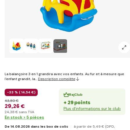
+1
La balançoire 3 en 1 grandira avec vos enfants. Au fur et à mesure que
l'enfant grandit, la…
Description complète
-33 % (
14
,54 €
)
RajClub
43
,80 €
+ 29 points
29
,26 €
Plus d'informations sur le club
24
,38 €
sans TVA
En stock > 5 pièces
De 14.08.2026 dans les box de colis
à partir de 5
,49 €
(DPD,