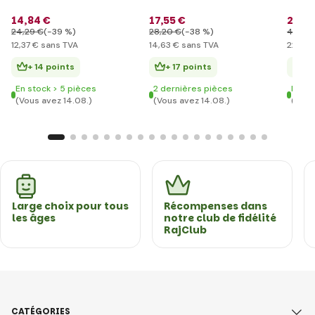
14
,84 €
17
,55 €
27
,31
24
,29 €
(-39 %)
28
,20 €
(-38 %)
48
,68
12
,37 €
sans TVA
14
,63 €
sans TVA
22
,76 
+ 14 points
+ 17 points
+ 
En stock > 5 pièces
2 dernières pièces
En st
(Vous avez 14.08.)
(Vous avez 14.08.)
(Vous
Large choix pour tous
Récompenses dans
les âges
notre club de fidélité
RajClub
CATÉGORIES