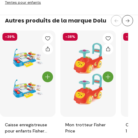
Tentes pour enfants
Autres produits de la marque Dolu
-39%
-38%
-44%
Caisse enregistreuse
Mon trotteur Fisher
Cheva
pour enfants Fisher
Price
1 Fish
Price