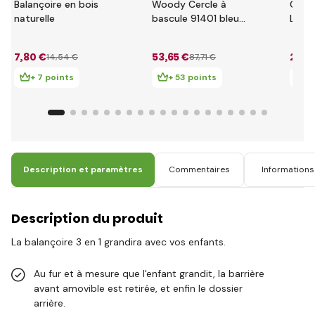
Balançoire en bois
Woody Cercle à
Cheva
naturelle
bascule 91401 bleu
Littl
85 cm
bleu
7
,80 €
53
,65 €
28
,3
14
,54 €
87
,71 €
+ 7 points
+ 53 points
+ 
Description et paramètres
Commentaires
Informations 
Description du produit
La balançoire 3 en 1 grandira avec vos enfants.
Au fur et à mesure que l'enfant grandit, la barrière
avant amovible est retirée, et enfin le dossier
arrière.