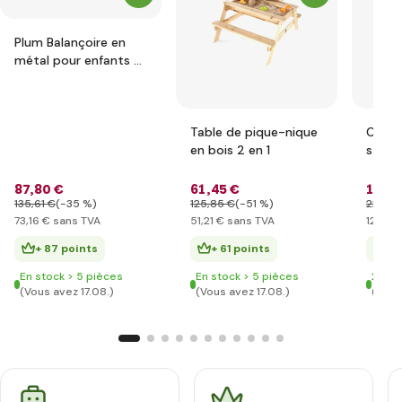
Plum Balançoire en
métal pour enfants 2
en 1, 210x178x183cm
Table de pique-nique
Cercl
en bois 2 en 1
struc
buse 
produ
87
,80 €
61
,45 €
146
,
brouil
135
,61 €
(-35 %)
125
,85 €
(-51 %)
223
,41
73
,16 €
sans TVA
51
,21 €
sans TVA
121
,94
+ 87 points
+ 61 points
+ 
En stock > 5 pièces
En stock > 5 pièces
2 der
(Vous avez 17.08.)
(Vous avez 17.08.)
(Vous