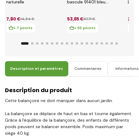
naturelle
bascule 91401 bleu
Littl
85 cm
bleu
7
,80 €
53
,65 €
28
,3
14
,54 €
87
,71 €
+ 7 points
+ 53 points
+ 
Description et paramètres
Commentaires
Informations 
Description du produit
Cette balançoire ne doit manquer dans aucun jardin.
La balançoire se déplace de haut en bas et tourne également.
Grâce à l'équilibre de la balançoire, des enfants de différents
poids peuvent se balancer ensemble. Poids maximum par
siège 40 kg.