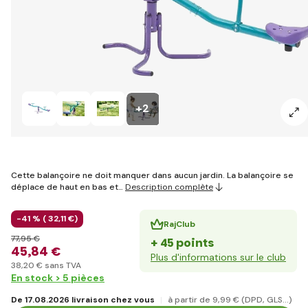
+2
Cette balançoire ne doit manquer dans aucun jardin. La balançoire se
déplace de haut en bas et…
Description complète
-41 % (
32
,11 €
)
RajClub
77
,95 €
+ 45 points
45
,84 €
Plus d'informations sur le club
38
,20 €
sans TVA
En stock > 5 pièces
De 17.08.2026 livraison chez vous
à partir de 9
,99 €
(DPD, GLS...)