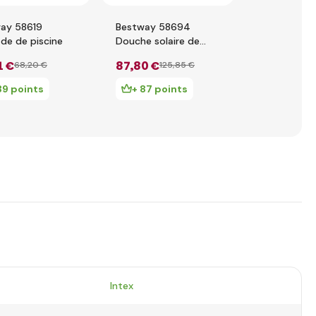
ay 58619
Bestway 58694
Intex 28099
de de piscine
Douche solaire de
gonflable p
jardin Solarflow™ 8
sous bâche 
1 €
87
,80 €
14
,62 €
68
,20 €
125
,85 €
litres
39 points
+ 87 points
+ 14 poi
Intex