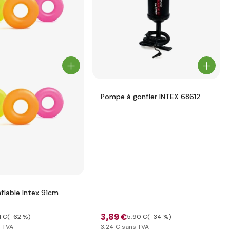
Pompe à gonfler INTEX 68612
flable Intex 91cm
3
,89 €
1 €
(-62 %)
5
,90 €
(-34 %)
 TVA
3
,24 €
sans TVA