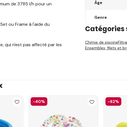
Âge
imum de 3785 l/h pour un
Genre
 Set ou Frame à l'aide du
Catégories 
Chimie de piscine
Filtr
, qui n'est pas affecté par les
Ensembles, filets et b
x
-40%
-62%