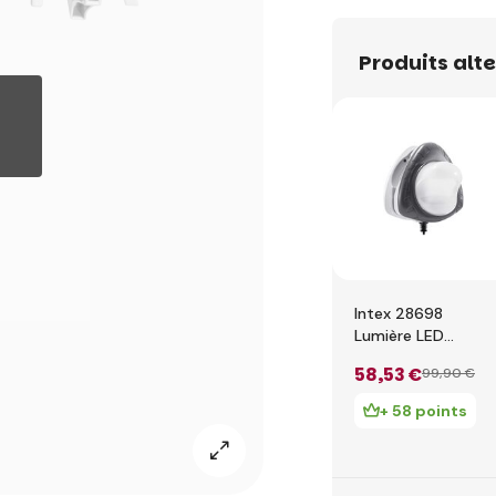
Produits alt
Intex 28698
Lumière LED
magnétique pour
58
,53 €
99
,90 €
piscine
+ 58 points