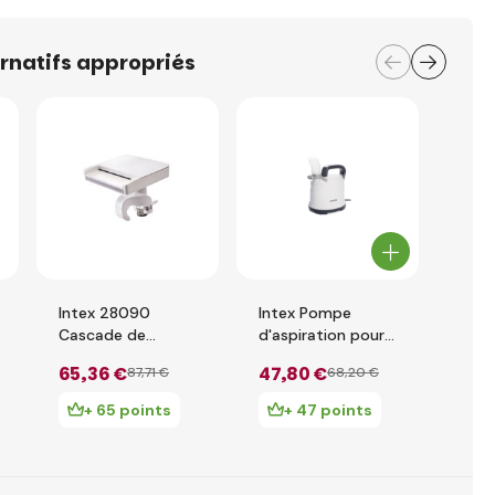
ernatifs appropriés
Intex 28090
Intex Pompe
Inte
Cascade de
d'aspiration pour
Anal
piscine avec
piscine 28606
65
,36 €
47
,80 €
107
87
,71 €
68
,20 €
lumière LED et
couleurs
+ 65 points
+ 47 points
+
changeantes