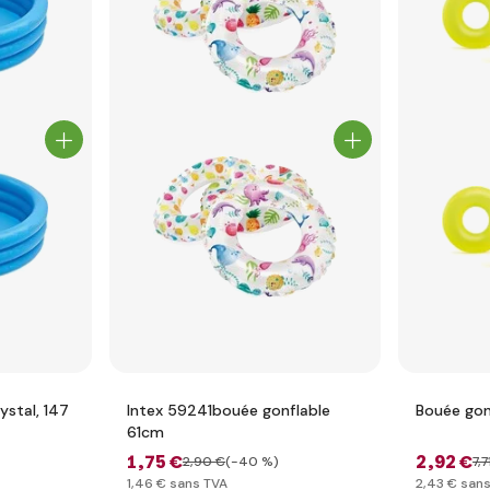
ystal, 147
Intex 59241bouée gonflable
Bouée gon
61cm
1
,75 €
2
,92 €
2
,90 €
(-40 %)
7
,7
1
,46 €
sans TVA
2
,43 €
sans