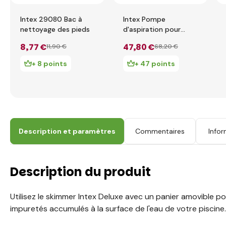
Intex 29080 Bac à
Intex Pompe
nettoyage des pieds
d'aspiration pour
piscine 28606
8
,77 €
47
,80 €
11
,90 €
68
,20 €
+ 8 points
+ 47 points
Description et paramètres
Commentaires
Infor
Description du produit
Utilisez le skimmer Intex Deluxe avec un panier amovible pou
impuretés accumulés à la surface de l'eau de votre piscine.