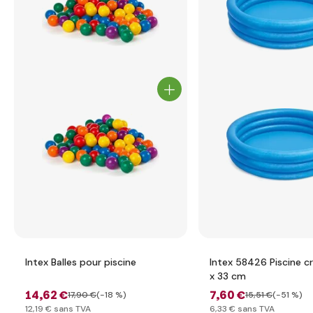
Intex Balles pour piscine
Intex 58426 Piscine cr
x 33 cm
14
,62 €
7
,60 €
17
,90 €
(-18 %)
15
,51 €
(-51 %)
12
,19 €
sans TVA
6
,33 €
sans TVA