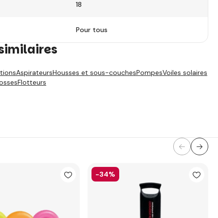
18
Pour tous
similaires
ations
Aspirateurs
Housses et sous-couches
Pompes
Voiles solaires
rosses
Flotteurs
-34%