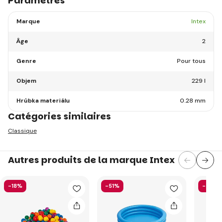
Paramètres
Marque
Intex
Âge
2
Genre
Pour tous
Objem
229 l
Hrúbka materiálu
0.28 mm
Catégories similaires
Classique
Autres produits de la marque Intex
-18%
-51%
-40%