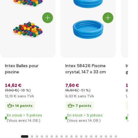
Intex Balles pour
Intex 58426 Piscine
Intex
piscine
crystal, 147 x 33 cm
gonfl
14
,62 €
7
,60 €
1
,75 
17
,90 €
(-18 %)
15
,51 €
(-51 %)
2
,90 €
12
,19 €
sans TVA
6
,33 €
sans TVA
1
,46 €
+ 14 points
+ 7 points
+ 
En stock > 5 pièces
En stock > 5 pièces
En st
(Vous avez 14.08.)
(Vous avez 14.08.)
(Vous