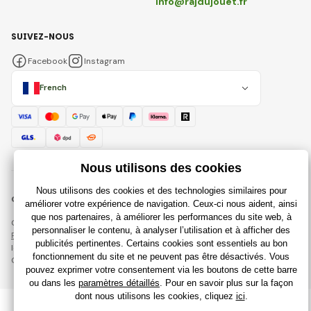
info@rajdujouet.fr
SUIVEZ-NOUS
Facebook
Instagram
French
© 2018 - 2026 Rajdujouet.fr, Tous droits réservés
Cette page est protégée par reCAPTCHA et s'appliquent
Règles de protection des données personnelles
sociétés Google et
leur
Conditions contractuelles
.
Création de boutiques en ligne performantes à partir de
RIESENIA