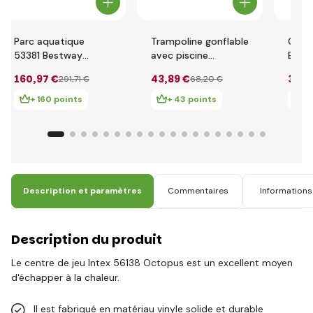
Parc aquatique
Trampoline gonflable
Cent
53381 Bestway
avec piscine
Best
H2OGO! 3.65m x
Bestway 52385
2.13m 
160
,97 €
43
,89 €
34
,1
291
,71 €
68
,20 €
3.40m x 1.52m
2.39m x 1.42m x
Cham
Beach Bounce
1.02m
+ 160 points
+ 43 points
+ 
Description et paramètres
Commentaires
Informations 
Description du produit
Le centre de jeu Intex 56138 Octopus est un excellent moyen
d'échapper à la chaleur.
Il est fabriqué en matériau vinyle solide et durable