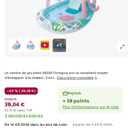
+7
Le centre de jeu Intex 56138 Octopus est un excellent moyen
d'échapper à la chaleur. Il est…
Description complète
-43 % (
29
,28 €
)
RajClub
67
,32 €
+ 38 points
38
,04 €
Plus d'informations sur le club
31
,70 €
sans TVA
3 dernières pièces
De 14.08.2026 dans les box de colis
à partir de 5
,49 €
(DPD,