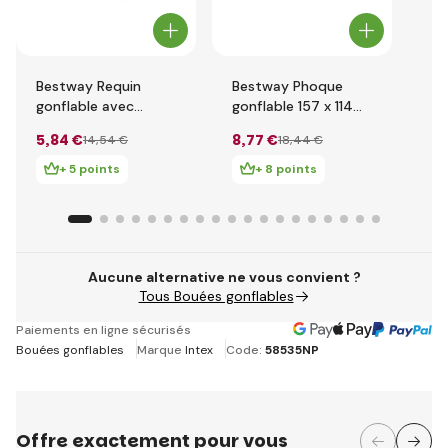
Bestway Requin
Bestway Phoque
Be
gonflable avec
gonflable 157 x 114
go
poignées, 1,83 x 1,02
cm
au
5
,84 €
8
,77 €
9
,
14
,54 €
18
,44 €
m
+ 5 points
+ 8 points
Aucune alternative ne vous convient ?
Tous Bouées gonflables
Paiements en ligne sécurisés
Bouées gonflables
Marque
Intex
Code:
58535NP
Offre exactement pour vous