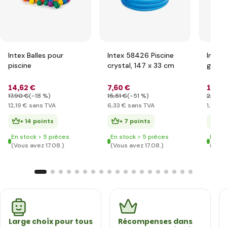
Intex Balles pour
Intex 58426 Piscine
Intex
piscine
crystal, 147 x 33 cm
gonfl
14
,62 €
7
,60 €
1
,75 
17
,90 €
(-18 %)
15
,51 €
(-51 %)
2
,90 €
12
,19 €
sans TVA
6
,33 €
sans TVA
1
,46 €
+ 14 points
+ 7 points
+ 
En stock > 5 pièces
En stock > 5 pièces
En st
(Vous avez 17.08.)
(Vous avez 17.08.)
(Vous
Large choix pour tous
Récompenses dans