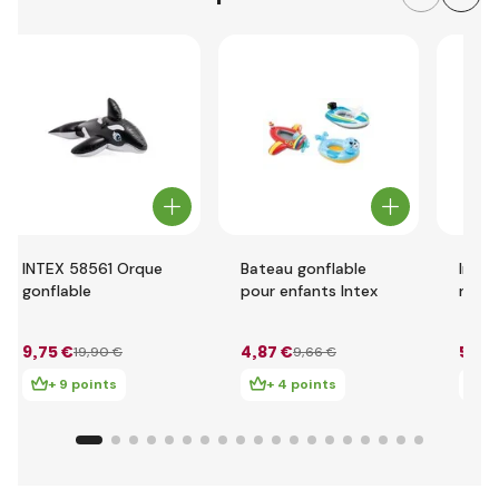
INTEX 58561 Orque
Bateau gonflable
Intex
gonflable
pour enfants Intex
natat
avec 
62 c
9
,75 €
4
,87 €
5
,84
19
,90 €
9
,66 €
+ 9 points
+ 4 points
+ 