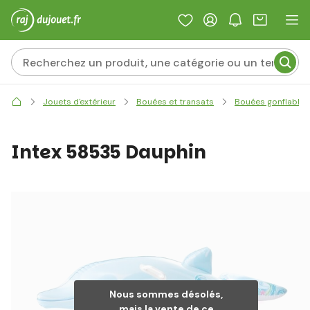
Jouets d'extérieur
Bouées et transats
Bouées gonflables
Intex 58535 Dauphin
Nous sommes désolés,
mais la vente de ce