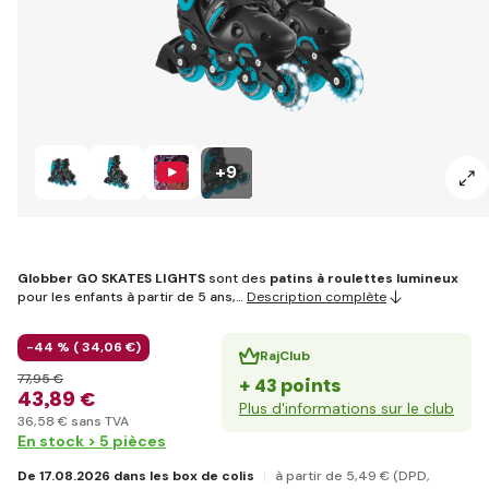
+9
Globber GO SKATES LIGHTS
sont des
patins à roulettes lumineux
pour les enfants à partir de 5 ans,…
Description complète
-44 % (
34
,06 €
)
RajClub
77
,95 €
+ 43 points
43
,89 €
Plus d'informations sur le club
36
,58 €
sans TVA
En stock > 5 pièces
De 17.08.2026 dans les box de colis
à partir de 5
,49 €
(DPD,