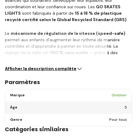
avancés qui souhaitent développer leur équilibre, leur
coordination et leur confiance sur roues. Les
GO SKATES
LIGHTS
sont fabriqués à partir de
15 à 18 % de plastique
recyclé certifié selon le Global Recycled Standard (GRS)
.
Le
mécanisme de régulation de la vitesse (speed-safe)
permet aux enfants d'augmenter leur rythme de manière
contrôlée et d'apprendre à patiner en toute sécurité. Le
réglage de la taille est
100 % sans outils
— grâce à des
boutons de…
Afficher la description complète
Paramètres
Marque
Globber
Âge
5
Genre
Pour tous
Catégories similaires