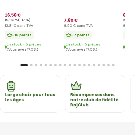
16
,58 €
8
,28 
7
,80 €
19
,90 €
(-17 %)
19
,90 
13
,81 €
sans TVA
6
,50 €
sans TVA
6
,90 €
+ 16 points
+ 7 points
+ 
En stock > 5 pièces
En stock > 5 pièces
En st
(Vous avez 17.08.)
(Vous avez 17.08.)
(Vous
Large choix pour tous
Récompenses dans
les âges
notre club de fidélité
RajClub