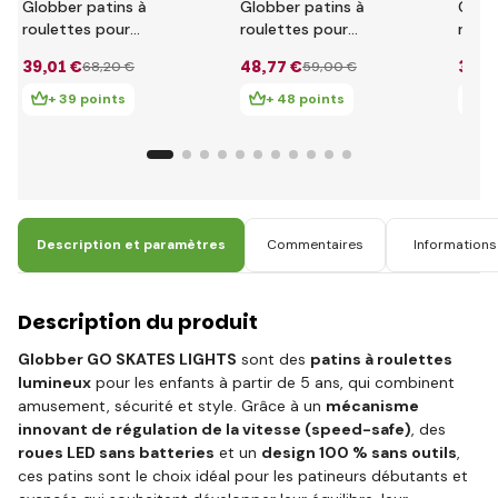
Globber patins à
Globber patins à
Globb
roulettes pour
roulettes pour
roule
enfants 2 en 1 taille
enfants 2 en 1 taille
enfan
39
,01 €
48
,77 €
39
,0
68
,20 €
59
,00 €
26-29 Blueberry -
26-29 Pastel Rose -
30-33
Ash Blue
Blanc
Cend
+ 39 points
+ 48 points
+ 
Description et paramètres
Commentaires
Informations 
Description du produit
Globber GO SKATES LIGHTS
sont des
patins à roulettes
lumineux
pour les enfants à partir de 5 ans, qui combinent
amusement, sécurité et style. Grâce à un
mécanisme
innovant de régulation de la vitesse (speed-safe)
, des
roues LED sans batteries
et un
design 100 % sans outils
,
ces patins sont le choix idéal pour les patineurs débutants et