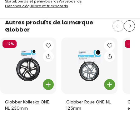
Skateboards et pennyboards
Waveboards
Planches d'équilibre et trickboards
Autres produits de la marque
Globber
-17%
-58%
Globber Koliesko ONE
Globber Roue ONE NL
Globb
NL 230mm
125mm
ensem
prote
junior
pink