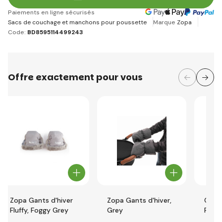
Paiements en ligne sécurisés
Sacs de couchage et manchons pour poussette
Marque
Zopa
Code:
BD8595114499243
Offre exactement pour vous
Zopa Gants d'hiver
Zopa Gants d'hiver,
Chanc
Fluffy, Foggy Grey
Grey
Fluff