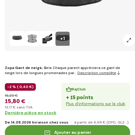
+1
Zopa Gant de neige, Gris
Chaque parent appréciera ce gant de
neige lors de longues promenades par…
Description complète
-2 % (
0
,40 €
)
RajClub
16
,20 €
+ 15 points
15
,80 €
Plus d'informations sur le club
13
,17 €
sans TVA
Dernière pièce en stock
De 14.08.2026 livraison chez vous
à partir de 6
,99 €
(DPD, GLS...)
Ajouter au panier