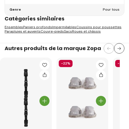
Genre
Pour tous
Catégories similaires
Ensembles
Paniers profonds
Imperméables
Coussins pour poussettes
Parapluies et auvents
Couvre-pieds
Sacs
Roues et châssis
Autres produits de la marque Zopa
-22%
-26%