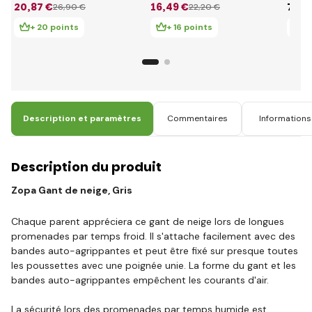
20
,87 €
16
,49 €
75
,6
26
,90 €
22
,20 €
+ 20 points
+ 16 points
+ 
Description et paramètres
Commentaires
Informations 
Description du produit
Zopa Gant de neige, Gris
Chaque parent appréciera ce gant de neige lors de longues
promenades par temps froid. Il s'attache facilement avec des
bandes auto-agrippantes et peut être fixé sur presque toutes
les poussettes avec une poignée unie. La forme du gant et les
bandes auto-agrippantes empêchent les courants d'air.
La sécurité lors des promenades par temps humide est