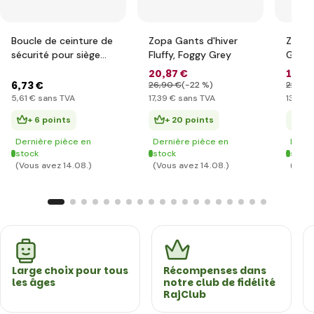
Boucle de ceinture de
Zopa Gants d'hiver
Zopa 
sécurité pour siège
Fluffy, Foggy Grey
Grey
auto DELUXE, Noir
20
,87 €
16
,49
6
,73 €
26
,90 €
(-22 %)
22
,20 
5
,61 €
sans TVA
17
,39 €
sans TVA
13
,74 €
+ 6 points
+ 20 points
+ 
Dernière pièce en
Dernière pièce en
Derni
stock
stock
stock
(Vous avez 14.08.)
(Vous avez 14.08.)
(Vous
Large choix pour tous
Récompenses dans
les âges
notre club de fidélité
RajClub