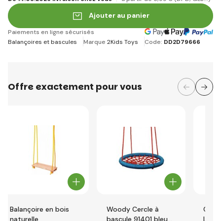
Ajouter au panier
Paiements en ligne sécurisés
Balançoires et bascules
Marque
2Kids Toys
Code:
DD2D79666
Offre exactement pour vous
Balançoire en bois
Woody Cercle à
Cheva
naturelle
bascule 91401 bleu
Littl