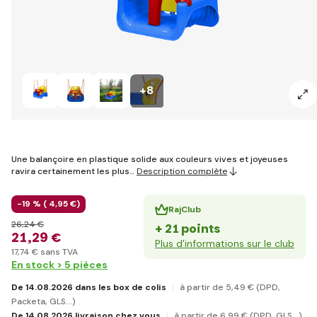
+8
Une balançoire en plastique solide aux couleurs vives et joyeuses
ravira certainement les plus…
Description complète
-19 % (
4
,95 €
)
RajClub
26
,24 €
+ 21 points
21
,29 €
Plus d'informations sur le club
17
,74 €
sans TVA
En stock > 5 pièces
De 14.08.2026 dans les box de colis
à partir de 5
,49 €
(DPD,
Packeta, GLS...)
De 14.08.2026 livraison chez vous
à partir de 6
,99 €
(DPD, GLS...)