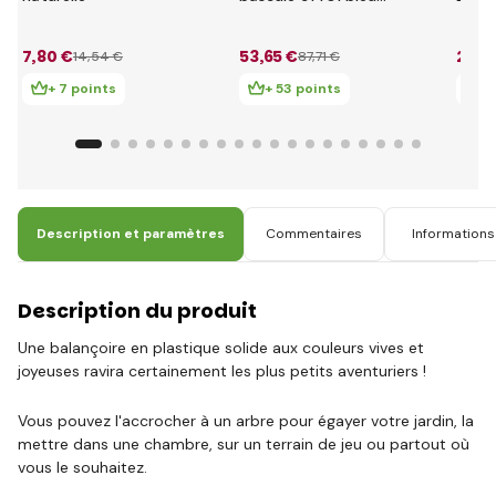
85 cm
bleu
7
,80 €
53
,65 €
28
,3
14
,54 €
87
,71 €
+ 7 points
+ 53 points
+ 
Description et paramètres
Commentaires
Informations 
Description du produit
Une balançoire en plastique solide aux couleurs vives et
joyeuses ravira certainement les plus petits aventuriers !
Vous pouvez l'accrocher à un arbre pour égayer votre jardin, la
mettre dans une chambre, sur un terrain de jeu ou partout où
vous le souhaitez.