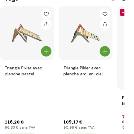
-26%
Triangle Pikler avec
Triangle Pikler avec
planche pastel
planche arc-en-ciel
Parco
Ninja
71
,9
116
,20 €
109
,17 €
97
,46 
96
,83 €
sans TVA
90
,98 €
sans TVA
59
,99